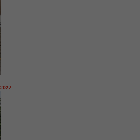
de
vo
 2027