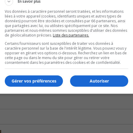
En savoir plus
ux membres du conseil s’ils allaient donner l’exemple aux ré
Vos données à caractère personnel seront traitées, et les informations
liées à votre appareil (cookies, identifiants uniques et autres types de
données) pourront être stockées et consultées par 66 partenaires, ainsi
que partagées avec lui, ou utilisées spécifiquement par ce site. Nos
partenaires et nous-mêmes sommes susceptibles d'utiliser des données
it automatiquement dans certains parcs, malgré une sécheres
de géolocalisation précises.
Liste des partenaires.
Certains fournisseurs sont susceptibles de traiter vos données à
caractère personnel sur la base de l'intérêt légitime. Vous pouvez vous y
a ville de l’agglomération de Longueuil avec le plus haut ta
opposer en gérant vos options ci-dessous. Recherchez un lien en bas de
cette page ou dans le menu du site pour gérer ou retirer votre
consentement dans les paramètres des cookies et de confidentialité.
 que la Ville n’arrosera qu’en cas de nécessité.
Gérer vos préférences
Autoriser
U
00:00
U
Ar
ke
to
in
or