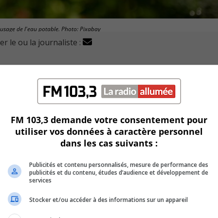
'usage de l'eau potable. Photo: Pixabay
r le ou la journaliste :
 leurs terrains qu'à des intervalles réguliers pendant u
odification du règlement sur l’usage de l’eau potable.
FM 103,3 demande votre consentement pour
age par semaine, et ce pendant deux heures uniquement, de 2
utiliser vos données à caractère personnel
dans les cas suivants :
ction s’adresse à tous les types d’arrosages. (automatiques 
Publicités et contenu personnalisés, mesure de performance des
publicités et du contenu, études d’audience et développement de
services
ées autorisées à ceux qui utilisent des gicleurs.
Stocker et/ou accéder à des informations sur un appareil
sion sur le débit du système d’approvisionnement en eau pot