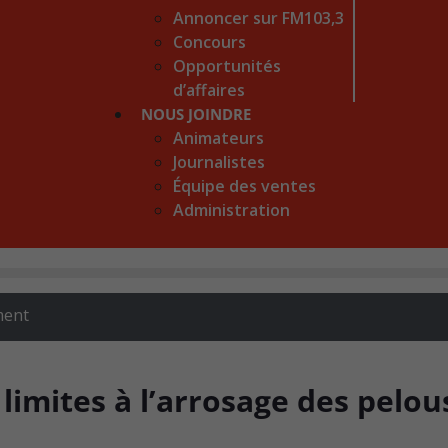
Annoncer sur FM103,3
Concours
Opportunités
d’affaires
NOUS JOINDRE
Animateurs
Journalistes
Équipe des ventes
Administration
ment
limites à l’arrosage des pelou