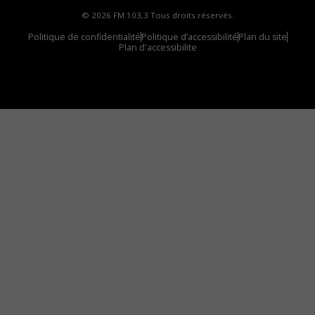
© 2026 FM 103,3 Tous droits réservés.
Politique de confidentialité
Politique d’accessibilité
Plan du site
Plan d'accessibilite
Comment installer notre vignette sur votre
appareil mobile