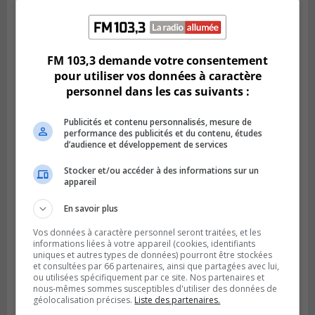
Publié le 6 août 2026 à 13h45
Greenfield Park veut s’armer contre les
fortes
pluies
FM 103,3 demande votre consentement
pour utiliser vos données à caractère
personnel dans les cas suivants :
Publicités et contenu personnalisés, mesure de
performance des publicités et du contenu, études
d’audience et développement de services
Stocker et/ou accéder à des informations sur un
appareil
En savoir plus
Vos données à caractère personnel seront traitées, et les
informations liées à votre appareil (cookies, identifiants
SAINT-HUBERT
uniques et autres types de données) pourront être stockées
Publié le 6 août 2026 à 09h39
et consultées par 66 partenaires, ainsi que partagées avec lui,
Longueuil injecte 1,5 M$ pour moderniser
ou utilisées spécifiquement par ce site. Nos partenaires et
deux stations de pompage
nous-mêmes sommes susceptibles d'utiliser des données de
géolocalisation précises.
Liste des partenaires.