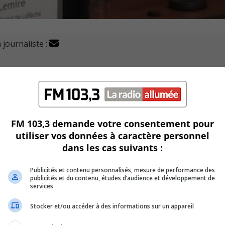
 journaliste :
e plaignent, depuis plusieurs mois, de va-et-vient incessa
, qui se trouve au coin de la rue.
FM 103,3 demande votre consentement pour
curité routière pour cette zone résidentielle et d’autant pl
utiliser vos données à caractère personnel
dans les cas suivants :
 mauvais déneigement empire la situation.
Publicités et contenu personnalisés, mesure de performance des
publicités et du contenu, études d’audience et développement de
sement un suivi de ce dossier, car depuis plusieurs semai
services
Stocker et/ou accéder à des informations sur un appareil
ille a besoin encore d’obtenir certaines réponses pour réso