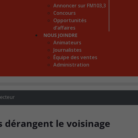
Annoncer sur FM103,3
Concours
Opportunités
d’affaires
NOUS JOINDRE
Animateurs
Journalistes
Équipe des ventes
Administration
recteur
s dérangent le voisinage