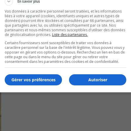
En savoir plus
Vos données à caractère personnel seront traitées, et les informations
liées à votre appareil (cookies, identifiants uniques et autres types de
U
données) pourront être stockées et consultées par 66 partenaires, ainsi
00:00
U
que partagées avec lui, ou utilisées spécifiquement par ce site. Nos
partenaires et nous-mêmes sommes susceptibles d'utiliser des données
Ar
de géolocalisation précises.
Liste des partenaires.
ke
Certains fournisseurs sont susceptibles de traiter vos données à
to
caractère personnel sur la base de l'intérêt légitime. Vous pouvez vous y
opposer en gérant vos options ci-dessous. Recherchez un lien en bas de
in
cette page ou dans le menu du site pour gérer ou retirer votre
or
consentement dans les paramètres des cookies et de confidentialité.
de
vo
Gérer vos préférences
Autoriser