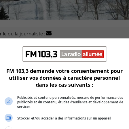
 le ou la journaliste :
e donner une nouvelle image au dernier secteur municipal e
ute 132 et du métro.
d’intention avec la Société immobilière du Canada pour sout
FM 103,3 demande votre consentement pour
utiliser vos données à caractère personnel
dans les cas suivants :
ments dans un secteur de densification près de la station d
Publicités et contenu personnalisés, mesure de performance des
publicités et du contenu, études d’audience et développement de
services
n des berges avec des espaces verts accessibles au public.
Stocker et/ou accéder à des informations sur un appareil
rains inclura la création d’une vie de quartier dynamiq
améliorés.