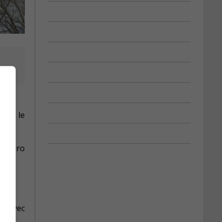
n
enir le
e métro
ue avec