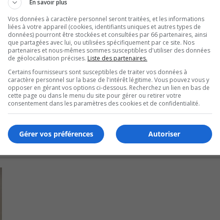
En savoir plus
Vos données à caractère personnel seront traitées, et les informations
boration avec le ministère des Transports du Québec.
liées à votre appareil (cookies, identifiants uniques et autres types de
données) pourront être stockées et consultées par 66 partenaires, ainsi
que partagées avec lui, ou utilisées spécifiquement par ce site. Nos
uctures publiques pour soutenir la croissance démographi
partenaires et nous-mêmes sommes susceptibles d'utiliser des données
 site.
de géolocalisation précises.
Liste des partenaires.
Certains fournisseurs sont susceptibles de traiter vos données à
 rapidement les prochaines étapes du projet, ainsi que des
caractère personnel sur la base de l'intérêt légitime. Vous pouvez vous y
opposer en gérant vos options ci-dessous. Recherchez un lien en bas de
ncerne les berges et la faune.
cette page ou dans le menu du site pour gérer ou retirer votre
consentement dans les paramètres des cookies et de confidentialité.
Gérer vos préférences
Autoriser