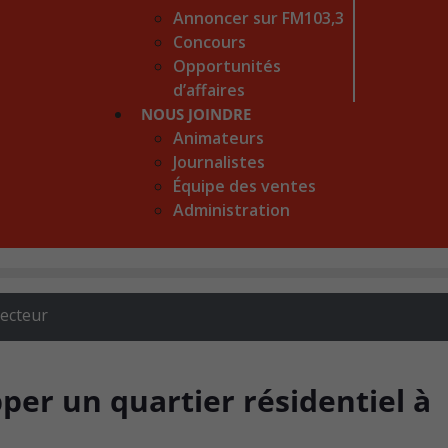
Annoncer sur FM103,3
Concours
Opportunités
d’affaires
NOUS JOINDRE
Animateurs
Journalistes
Équipe des ventes
Administration
recteur
per un quartier résidentiel à