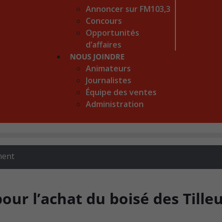
Annoncer sur FM103,3
Concours
Opportunités
d’affaires
NOUS JOINDRE
Animateurs
Journalistes
Équipe des ventes
Administration
ment
our l’achat du boisé des Tilleu