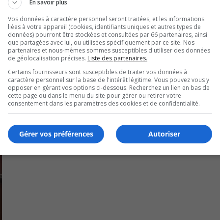
En savoir plus
tre doit être signé par 2082 citoyens habiles à voter.
Vos données à caractère personnel seront traitées, et les informations
liées à votre appareil (cookies, identifiants uniques et autres types de
données) pourront être stockées et consultées par 66 partenaires, ainsi
 le site web de la ville le 11 avril.
que partagées avec lui, ou utilisées spécifiquement par ce site. Nos
partenaires et nous-mêmes sommes susceptibles d'utiliser des données
de géolocalisation précises.
Liste des partenaires.
Certains fournisseurs sont susceptibles de traiter vos données à
caractère personnel sur la base de l'intérêt légitime. Vous pouvez vous y
opposer en gérant vos options ci-dessous. Recherchez un lien en bas de
cette page ou dans le menu du site pour gérer ou retirer votre
consentement dans les paramètres des cookies et de confidentialité.
Gérer vos préférences
Autoriser