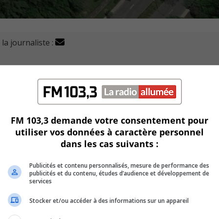
la journaliste :
eurs élus s’ils veulent ou non la tenue d’un référendum dan
e a adopté le Règlement 2023-4.
FM 103,3 demande votre consentement pour
risant un emprunt pour en défrayer le coût à la séance du con
utiliser vos données à caractère personnel
dans les cas suivants :
 4 840 000 $, en plus des taxes applicables et des frais (5 
Publicités et contenu personnalisés, mesure de performance des
publicités et du contenu, études d’audience et développement de
services
 le coût.
Stocker et/ou accéder à des informations sur un appareil
 de Ville, du 3 au 6 avril, de 9h à 19h.