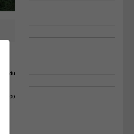
s le
seil du
137 000