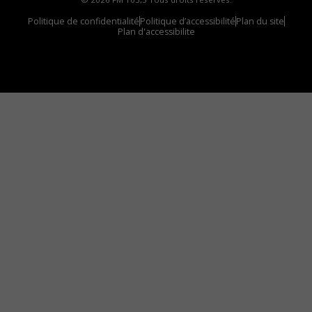
Politique de confidentialité
Politique d’accessibilité
Plan du site
Plan d'accessibilite
Comment installer notre vignette sur votre
appareil mobile