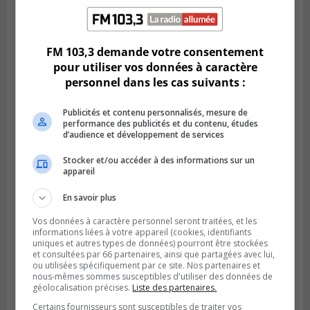
Greenfield Park veut s’armer contre les
fortes
pluies
FM 103,3 demande votre consentement
pour utiliser vos données à caractère
personnel dans les cas suivants :
Publicités et contenu personnalisés, mesure de
performance des publicités et du contenu, études
d’audience et développement de services
Stocker et/ou accéder à des informations sur un
appareil
En savoir plus
Vos données à caractère personnel seront traitées, et les
SAINT-HUBERT
informations liées à votre appareil (cookies, identifiants
Publié le 6 août 2026 à 09h39
uniques et autres types de données) pourront être stockées
Longueuil injecte 1,5 M$ pour moderniser
et consultées par 66 partenaires, ainsi que partagées avec lui,
deux stations de pompage
ou utilisées spécifiquement par ce site. Nos partenaires et
nous-mêmes sommes susceptibles d'utiliser des données de
géolocalisation précises.
Liste des partenaires.
Certains fournisseurs sont susceptibles de traiter vos