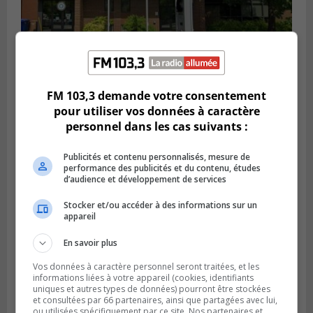
FM 103,3 demande votre consentement
SAINT-CONSTANT
Publié le 4 août 2026 à 14h02
pour utiliser vos données à caractère
Saint-Constant signe une nouvelle
personnel dans les cas suivants :
convention pour le bien de la population
Publicités et contenu personnalisés, mesure de
performance des publicités et du contenu, études
d’audience et développement de services
Stocker et/ou accéder à des informations sur un
appareil
En savoir plus
Vos données à caractère personnel seront traitées, et les
informations liées à votre appareil (cookies, identifiants
uniques et autres types de données) pourront être stockées
et consultées par 66 partenaires, ainsi que partagées avec lui,
ou utilisées spécifiquement par ce site. Nos partenaires et