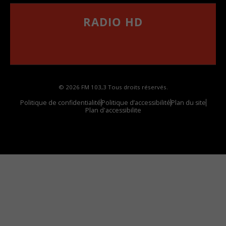
RADIO HD
••••••••••••••••••
Comment synthoniser la fréquence HD dans
votre voiture
© 2026 FM 103,3 Tous droits réservés.
Politique de confidentialité
Politique d’accessibilité
Plan du site
Plan d'accessibilite