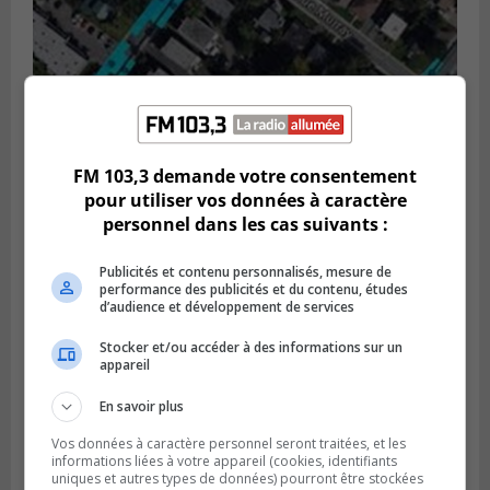
GREENFIELD PARK
Publié le 6 août 2026 à 13h45
FM 103,3 demande votre consentement
Greenfield Park veut s’armer contre les
pour utiliser vos données à caractère
fortes
personnel dans les cas suivants :
pluies
Publicités et contenu personnalisés, mesure de
performance des publicités et du contenu, études
d’audience et développement de services
Stocker et/ou accéder à des informations sur un
appareil
En savoir plus
Vos données à caractère personnel seront traitées, et les
informations liées à votre appareil (cookies, identifiants
uniques et autres types de données) pourront être stockées