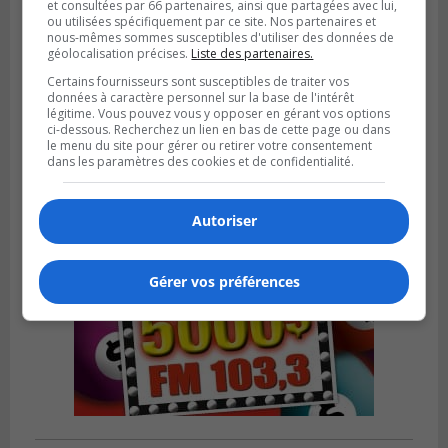
et consultées par 66 partenaires, ainsi que partagées avec lui,
ou utilisées spécifiquement par ce site. Nos partenaires et
nous-mêmes sommes susceptibles d'utiliser des données de
géolocalisation précises.
Liste des partenaires.
SAINT-HUBERT
Publié le 6 août 2026 à 09h39
Certains fournisseurs sont susceptibles de traiter vos
Longueuil injecte 1,5 M$ pour moderniser
données à caractère personnel sur la base de l'intérêt
deux stations de pompage
légitime. Vous pouvez vous y opposer en gérant vos options
ci-dessous. Recherchez un lien en bas de cette page ou dans
le menu du site pour gérer ou retirer votre consentement
dans les paramètres des cookies et de confidentialité.
Autoriser
Gérer vos préférences