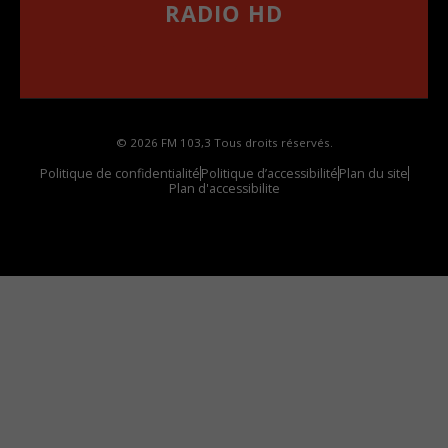
RADIO HD
••••••••••••••••••
Comment synthoniser la fréquence HD dans
votre voiture
© 2026 FM 103,3 Tous droits réservés.
Politique de confidentialité
Politique d’accessibilité
Plan du site
Plan d'accessibilite