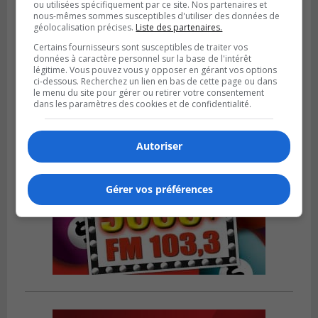
ou utilisées spécifiquement par ce site. Nos partenaires et
nous-mêmes sommes susceptibles d'utiliser des données de
SAINT-LAMBERT
géolocalisation précises.
Liste des partenaires.
Publié le 4 août 2026 à 12h00
Une conseillère de Saint-Lambert craint le
Certains fournisseurs sont susceptibles de traiter vos
développement de MET
données à caractère personnel sur la base de l'intérêt
légitime. Vous pouvez vous y opposer en gérant vos options
ci-dessous. Recherchez un lien en bas de cette page ou dans
le menu du site pour gérer ou retirer votre consentement
dans les paramètres des cookies et de confidentialité.
Autoriser
Gérer vos préférences