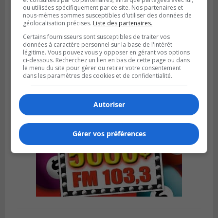
ou utilisées spécifiquement par ce site. Nos partenaires et
nous-mêmes sommes susceptibles d'utiliser des données de
SAINT-LAMBERT
géolocalisation précises.
Liste des partenaires.
Publié le 4 août 2026 à 12h00
Une conseillère de Saint-Lambert craint le
Certains fournisseurs sont susceptibles de traiter vos
données à caractère personnel sur la base de l'intérêt
développement de MET
légitime. Vous pouvez vous y opposer en gérant vos options
ci-dessous. Recherchez un lien en bas de cette page ou dans
le menu du site pour gérer ou retirer votre consentement
dans les paramètres des cookies et de confidentialité.
Autoriser
Gérer vos préférences