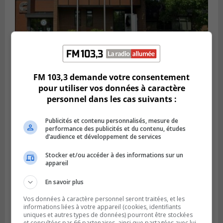
FM 103,3 demande votre consentement
SAINT-CONSTANT
pour utiliser vos données à caractère
Publié le 4 août 2026 à 14h02
personnel dans les cas suivants :
Saint-Constant signe une nouvelle
convention pour le bien de la population
Publicités et contenu personnalisés, mesure de
performance des publicités et du contenu, études
d’audience et développement de services
Stocker et/ou accéder à des informations sur un
appareil
En savoir plus
Vos données à caractère personnel seront traitées, et les
informations liées à votre appareil (cookies, identifiants
uniques et autres types de données) pourront être stockées
et consultées par 66 partenaires, ainsi que partagées avec lui,