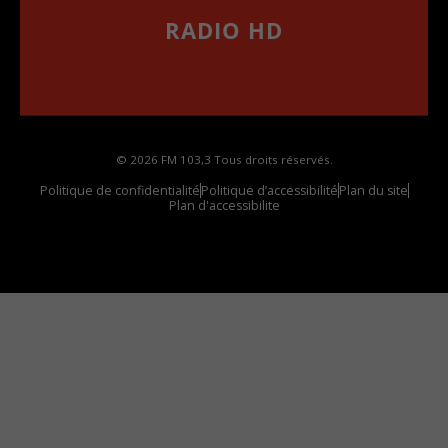
RADIO HD
••••••••••••••••••
Comment synthoniser la fréquence HD dans
votre voiture
© 2026 FM 103,3 Tous droits réservés.
Politique de confidentialité
Politique d’accessibilité
Plan du site
Plan d'accessibilite