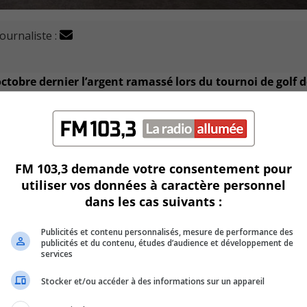
journaliste :
octobre dernier l’argent ramassé lors du tournoi de golf d
smes.
anismes. Cet argent a été amassé respectivement le 20 mai 2
FM 103,3 demande votre consentement pour
se dit fière de voir autant de gens donner avec générosité au
utiliser vos données à caractère personnel
dans les cas suivants :
Publicités et contenu personnalisés, mesure de performance des
publicités et du contenu, études d’audience et développement de
services
Stocker et/ou accéder à des informations sur un appareil