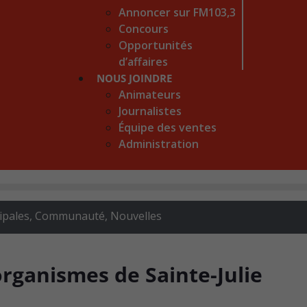
Annoncer sur FM103,3
Concours
Opportunités
d’affaires
NOUS JOINDRE
Animateurs
Journalistes
Équipe des ventes
Administration
ipales
,
Communauté
,
Nouvelles
organismes de Sainte-Julie