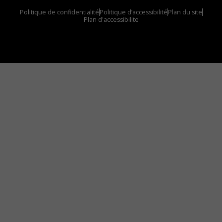
Politique de confidentialité
Politique d’accessibilité
Plan du site
Plan d'accessibilite
Comment installer notre vignette sur votre
appareil mobile