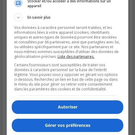
Stocker et/ou accéder à des informations sur un
fortes
appareil
pluies
En savoir plus
Vos données à caractère personnel seront traitées, et les
informations liées à votre appareil (cookies, identifiants
uniques et autres types de données) pourront être stockées
et consultées par 66 partenaires, ainsi que partagées avec lui,
ou utilisées spécifiquement par ce site. Nos partenaires et
nous-mêmes sommes susceptibles d'utiliser des données de
géolocalisation précises.
Liste des partenaires.
Certains fournisseurs sont susceptibles de traiter vos
données à caractère personnel sur la base de l'intérêt
légitime. Vous pouvez vous y opposer en gérant vos options
ci-dessous. Recherchez un lien en bas de cette page ou dans
le menu du site pour gérer ou retirer votre consentement
dans les paramètres des cookies et de confidentialité.
SAINT-HUBERT
Publié le 6 août 2026 à 09h39
Autoriser
Longueuil injecte 1,5 M$ pour moderniser
deux stations de pompage
Gérer vos préférences