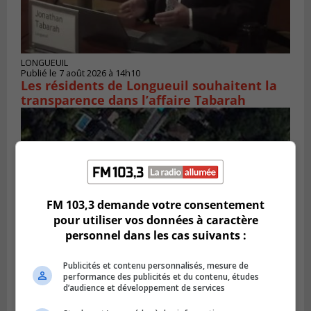
LONGUEUIL
Publié le 7 août 2026 à 14h10
Les résidents de Longueuil souhaitent la
transparence dans l’affaire Tabarah
FM 103,3 demande votre consentement
pour utiliser vos données à caractère
personnel dans les cas suivants :
Publicités et contenu personnalisés, mesure de
performance des publicités et du contenu, études
GREENFIELD PARK
d’audience et développement de services
Publié le 6 août 2026 à 13h45
Greenfield Park veut s’armer contre les