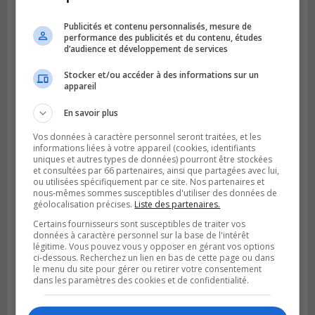
Publicités et contenu personnalisés, mesure de
performance des publicités et du contenu, études
d’audience et développement de services
Publié le 12 février 2024 à 10h54
Le timbre poste risque de coûter plus cher
Stocker et/ou accéder à des informations sur un
appareil
En savoir plus
Vos données à caractère personnel seront traitées, et les
informations liées à votre appareil (cookies, identifiants
uniques et autres types de données) pourront être stockées
et consultées par 66 partenaires, ainsi que partagées avec lui,
ou utilisées spécifiquement par ce site. Nos partenaires et
nous-mêmes sommes susceptibles d'utiliser des données de
géolocalisation précises.
Liste des partenaires.
Certains fournisseurs sont susceptibles de traiter vos
données à caractère personnel sur la base de l'intérêt
légitime. Vous pouvez vous y opposer en gérant vos options
ci-dessous. Recherchez un lien en bas de cette page ou dans
le menu du site pour gérer ou retirer votre consentement
dans les paramètres des cookies et de confidentialité.