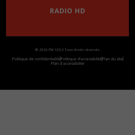
RADIO HD
••••••••••••••••••
Comment synthoniser la fréquence HD dans
votre voiture
© 2026 FM 103,3 Tous droits réservés.
Politique de confidentialité
Politique d’accessibilité
Plan du site
Plan d'accessibilite