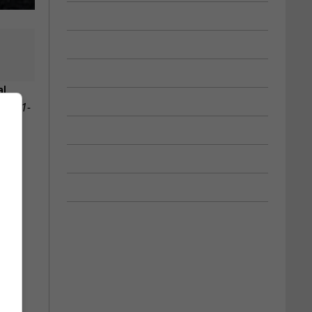
al.
) 2021-
nnal