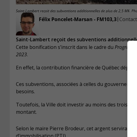
Saint-Lambert reçoit des subventions additionnelles de plus de 2,5 M$. Pho
|
Félix Poncelet-Marsan - FM103,3
Contacte
Saint-Lambert reçoit des subventions additionnell
Cette bonification s’inscrit dans le cadre du
Programme 
2023
.
En effet, la contribution financière de Québec dépass
Ces subventions, associées à celles du gouvernement
besoins.
Toutefois, la Ville doit investir au moins des trois-qu
montant.
Selon le maire Pierre Brodeur, cet argent servira à l
d’immobilisation (PTI).