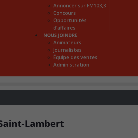
Annoncer sur FM103,3
Concours
Opportunités
d’affaires
NOUS JOINDRE
Animateurs
Journalistes
Équipe des ventes
Administration
 Saint-Lambert