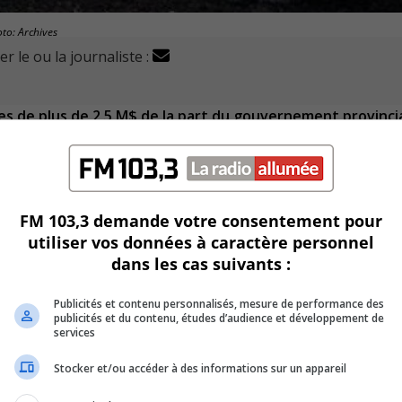
to: Archives
r le ou la journaliste :
es de plus de 2,5 M$ de la part du gouvernement provinci
de la taxe sur l’essence et de la contribution du Québec (TECQ
e ainsi la barre des 3,2 M$
.
FM 103,3 demande votre consentement pour
utiliser vos données à caractère personnel
 fédéral, offrent à Saint-Lambert plus de 10,5 M$
pour ses
dans les cas suivants :
Publicités et contenu personnalisés, mesure de performance des
arts
sur la durée du programme pour avoir droit à ce plein
publicités et du contenu, études d’audience et développement de
services
Stocker et/ou accéder à des informations sur un appareil
a réalisation du volet des infrastructures du programme trie