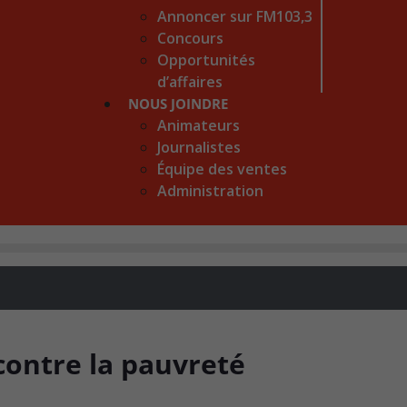
Annoncer sur FM103,3
Concours
Opportunités
d’affaires
NOUS JOINDRE
Animateurs
Journalistes
Équipe des ventes
Administration
contre la pauvreté