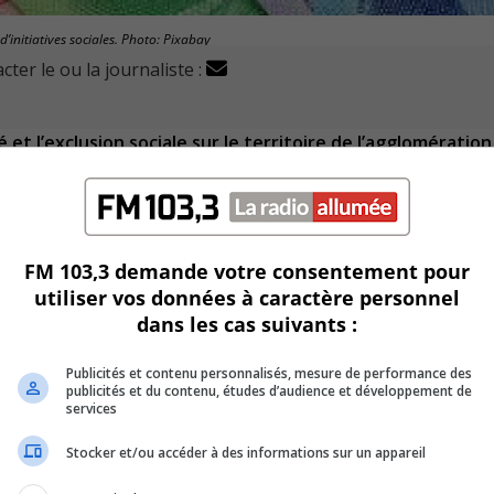
initiatives sociales. Photo: Pixabay
cter le ou la journaliste :
et l’exclusion sociale sur le territoire de l’agglomération
s de 5,5M$ depuis les 18 derniers mois.
e aux personnes en situation de pauvreté ou de vulnérabilité 
FM 103,3 demande votre consentement pour
et bonifier l’accès aux services et à l’accessibilité universelle.
utiliser vos données à caractère personnel
dans les cas suivants :
 de l’Alliance pour la Solidarité de l’Agglomération de Long
Publicités et contenu personnalisés, mesure de performance des
publicités et du contenu, études d’audience et développement de
du Fonds québécois d’initiatives sociales.
services
Stocker et/ou accéder à des informations sur un appareil
ance pour la solidarité.