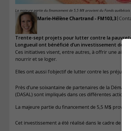
La majeure partie du financement de 5,5 M$ provient du Fonds québécois d’
|
Marie-Hélène Chartrand - FM103,3
Conta
Trente-sept projets pour lutter contre la pauvreté 
Longueuil ont bénéficié d’un investissement de plu
Ces initiatives visent, entre autres, à offrir une aid
nourrir et se loger.
Elles ont aussi l’objectif de lutter contre les préjugés 
Près d’une soixantaine de partenaires de la Démarche
(DASAL) sont impliqués dans ces différentes actions.
La majeure partie du financement de 5,5 M$ provient 
Cet investissement a été réalisé dans le cadre de l’Alli