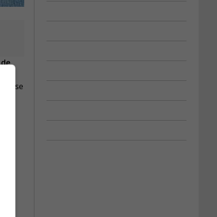
 de
pour se
ueuil