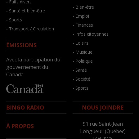
- Faits divers
- Bien-être
- Santé et bien-être
- Emploi
- Sports
- Finances
- Transport / Circulation
- Infos citoyennes
- Loisirs
ÉMISSIONS
- Musique
Avec la participation du
- Politique
gouvernement du
- Santé
Canada
- Société
- Sports
BINGO RADIO
NOUS JOINDRE
91,rue Saint-Jean
À PROPOS
Longueuil (Québec)
J4H 2W8