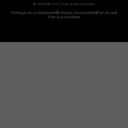
© 2026 FM 103,3 Tous droits réservés.
Politique de confidentialité
Politique d’accessibilité
Plan du site
Plan d'accessibilite
Comment installer notre vignette sur votre
appareil mobile