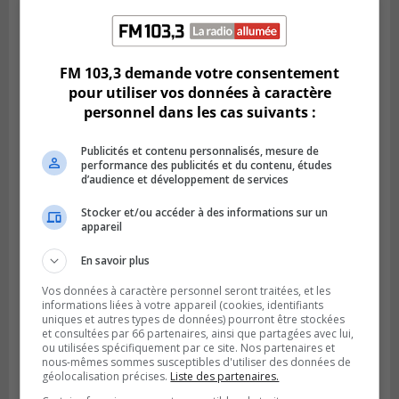
LONGUEUIL
Publié le 19 février 2024 à 09h44
FM 103,3 demande votre consentement
La Rive-Sud infestée par des logements
pour utiliser vos données à caractère
insalubres
personnel dans les cas suivants :
Publicités et contenu personnalisés, mesure de
performance des publicités et du contenu, études
d’audience et développement de services
Stocker et/ou accéder à des informations sur un
appareil
En savoir plus
Vos données à caractère personnel seront traitées, et les
informations liées à votre appareil (cookies, identifiants
uniques et autres types de données) pourront être stockées
et consultées par 66 partenaires, ainsi que partagées avec lui,
Publié le 12 février 2024 à 10h54
ou utilisées spécifiquement par ce site. Nos partenaires et
Le timbre poste risque de coûter plus cher
nous-mêmes sommes susceptibles d'utiliser des données de
géolocalisation précises.
Liste des partenaires.