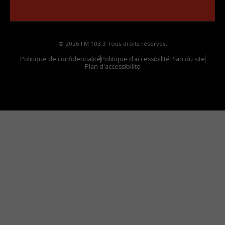
votre voiture
© 2026 FM 103,3 Tous droits réservés.
Politique de confidentialité
Politique d’accessibilité
Plan du site
Plan d'accessibilite