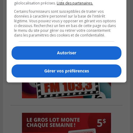
Publié le 12 février 2024 à 10h54
géolocalisation précises.
Liste des partenaires.
Le timbre poste risque de coûter plus cher
Certains fournisseurs sont susceptibles de traiter vos
données à caractère personnel sur la base de l'intérêt
légitime. Vous pouvez vous y opposer en gérant vos options
ci-dessous. Recherchez un lien en bas de cette page ou dans
le menu du site pour gérer ou retirer votre consentement
dans les paramètres des cookies et de confidentialité.
Autoriser
Gérer vos préférences