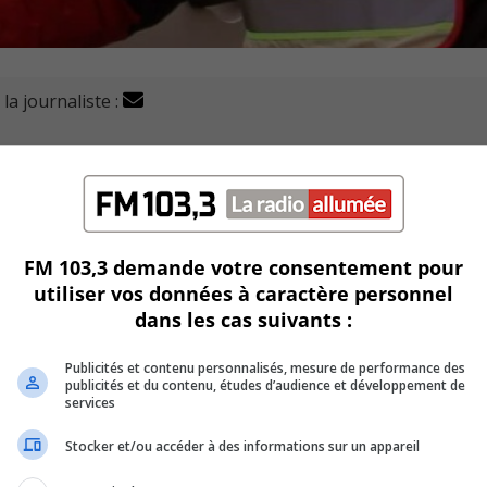
la journaliste :
passé son objectif fixé à 450 000$ pour l’édition 2021.
és, soit 368 025 $ en argent et 133 111 $ en denrées et autre
FM 103,3 demande votre consentement pour
nt les personnes défavorisées et qui font du dépannage
utiliser vos données à caractère personnel
dans les cas suivants :
e
Rive-Sud en était à sa 20
édition.
Publicités et contenu personnalisés, mesure de performance des
publicités et du contenu, études d’audience et développement de
services
une valeur de 6,1 M$ en denrées alimentaires, ainsi qu’en pr
Stocker et/ou accéder à des informations sur un appareil