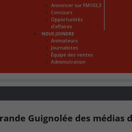
Annoncer sur FM103,3
Concours
Opportunités
d’affaires
NOUS JOINDRE
Animateurs
Journalistes
Équipe des ventes
Administration
Grande Guignolée des médias 