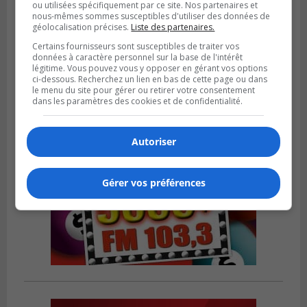
ou utilisées spécifiquement par ce site. Nos partenaires et
nous-mêmes sommes susceptibles d'utiliser des données de
SAINT-HUBERT
géolocalisation précises.
Liste des partenaires.
Publié le 6 août 2026 à 09h39
Longueuil injecte 1,5 M$ pour moderniser
Certains fournisseurs sont susceptibles de traiter vos
deux stations de pompage
données à caractère personnel sur la base de l'intérêt
légitime. Vous pouvez vous y opposer en gérant vos options
ci-dessous. Recherchez un lien en bas de cette page ou dans
le menu du site pour gérer ou retirer votre consentement
dans les paramètres des cookies et de confidentialité.
Autoriser
Gérer vos préférences