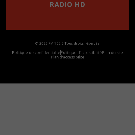
RADIO HD
••••••••••••••••••
Comment synthoniser la fréquence HD dans
votre voiture
© 2026 FM 103,3 Tous droits réservés.
Politique de confidentialité
Politique d’accessibilité
Plan du site
Plan d'accessibilite