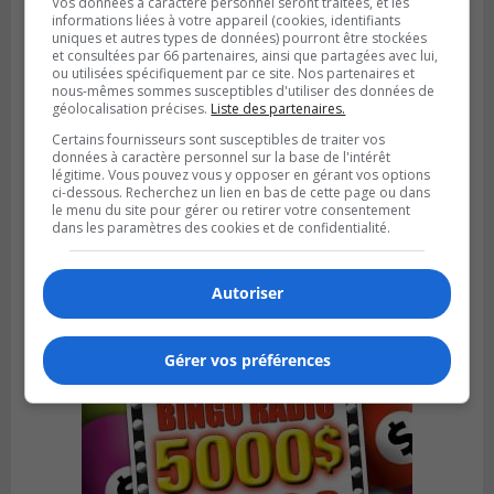
Vos données à caractère personnel seront traitées, et les
informations liées à votre appareil (cookies, identifiants
uniques et autres types de données) pourront être stockées
et consultées par 66 partenaires, ainsi que partagées avec lui,
ou utilisées spécifiquement par ce site. Nos partenaires et
nous-mêmes sommes susceptibles d'utiliser des données de
géolocalisation précises.
Liste des partenaires.
Certains fournisseurs sont susceptibles de traiter vos
données à caractère personnel sur la base de l'intérêt
SAINT-CATHERINE
légitime. Vous pouvez vous y opposer en gérant vos options
Publié le 30 juillet 2026 à 07h58
ci-dessous. Recherchez un lien en bas de cette page ou dans
Sainte-Catherine prolonge son aide
le menu du site pour gérer ou retirer votre consentement
financière au Complexe Le Partage
dans les paramètres des cookies et de confidentialité.
Autoriser
Gérer vos préférences