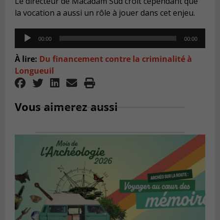
Le directeur de Macadam Sud croit cependant que
la vocation a aussi un rôle à jouer dans cet enjeu.
Audio
00:00
00:00
Player
À lire:
Du financement contre la criminalité à
Longueuil
Vous aimerez aussi