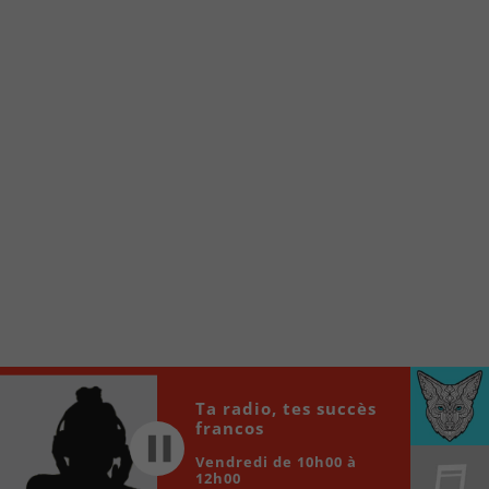
À partir de votre téléphone, allez sur le site
internet de la Radio allumée au
www.fm1033.ca
Ensuite cliquez sur l’icône situé au bas de
votre écran
(celui qui représente un carré incluant une
flèche dirigé vers le haut)
Cliquez maintenant sur l’option Ajouter sur
l’écran d’accueil et vous verrez apparaître le
logo du FM 103,3
Faites Enregistrer en haut à droite.
Et voilà! Toutes les infos et l’écoute de votre radio
locale vous sont maintenant accessibles en un clic!
Audio
Ta radio, tes succès
00:00
00:00
francos
Player
Vendredi de 10h00 à
12h00