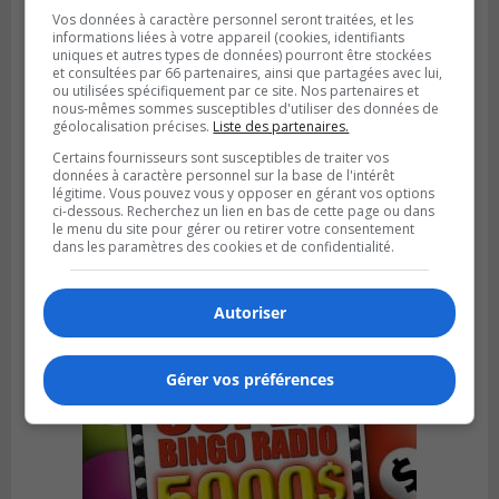
Vos données à caractère personnel seront traitées, et les
informations liées à votre appareil (cookies, identifiants
uniques et autres types de données) pourront être stockées
et consultées par 66 partenaires, ainsi que partagées avec lui,
ou utilisées spécifiquement par ce site. Nos partenaires et
nous-mêmes sommes susceptibles d'utiliser des données de
géolocalisation précises.
Liste des partenaires.
Certains fournisseurs sont susceptibles de traiter vos
données à caractère personnel sur la base de l'intérêt
légitime. Vous pouvez vous y opposer en gérant vos options
LA PRAIRIE
ci-dessous. Recherchez un lien en bas de cette page ou dans
Publié le 5 août 2026 à 11h59
le menu du site pour gérer ou retirer votre consentement
La Prairie loue des espaces de glace
dans les paramètres des cookies et de confidentialité.
jusqu’en avril 2027
Autoriser
Gérer vos préférences