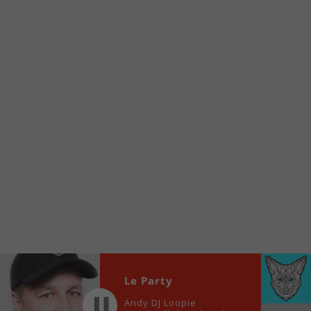
Voici la procédure ;)
À partir de votre téléphone, allez sur le site
internet de la Radio allumée au
www.fm1033.ca
Ensuite cliquez sur l’icône situé au bas de
votre écran
(celui qui représente un carré incluant une
flèche dirigé vers le haut)
Cliquez maintenant sur l’option Ajouter sur
l’écran d’accueil et vous verrez apparaître le
logo du FM 103,3
Faites Enregistrer en haut à droite.
Et voilà! Toutes les infos et l’écoute de votre radio
locale vous sont maintenant accessibles en un clic!
Audio
Le Party
00:00
00:00
Player
Andy DJ Loopie