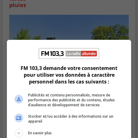
pluies
FM 103,3 demande votre consentement
pour utiliser vos données à caractère
personnel dans les cas suivants :
SAINT-HUBERT
Publicités et contenu personnalisés, mesure de
Publié le 6 août 2026 à 09h39
performance des publicités et du contenu, études
Longueuil injecte 1,5 M$ pour moderniser
d’audience et développement de services
deux stations de pompage
Stocker et/ou accéder à des informations sur un
appareil
En savoir plus