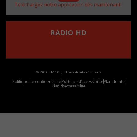
Téléchargez notre application dès maintenant !
RADIO HD
••••••••••••••••••
Comment synthoniser la fréquence HD dans
votre voiture
© 2026 FM 103,3 Tous droits réservés.
Politique de confidentialité
Politique d’accessibilité
Plan du site
Plan d'accessibilite