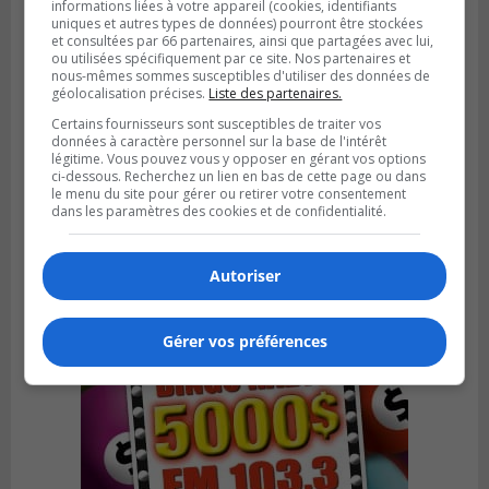
informations liées à votre appareil (cookies, identifiants
uniques et autres types de données) pourront être stockées
et consultées par 66 partenaires, ainsi que partagées avec lui,
ou utilisées spécifiquement par ce site. Nos partenaires et
nous-mêmes sommes susceptibles d'utiliser des données de
géolocalisation précises.
Liste des partenaires.
Certains fournisseurs sont susceptibles de traiter vos
SAINT-LAMBERT
données à caractère personnel sur la base de l'intérêt
Publié le 4 août 2026 à 12h00
légitime. Vous pouvez vous y opposer en gérant vos options
Une conseillère de Saint-Lambert craint le
ci-dessous. Recherchez un lien en bas de cette page ou dans
développement de MET
le menu du site pour gérer ou retirer votre consentement
dans les paramètres des cookies et de confidentialité.
Autoriser
Gérer vos préférences