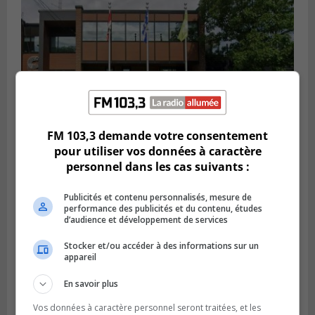
FM 103,3 demande votre consentement
pour utiliser vos données à caractère
personnel dans les cas suivants :
SAINT-CONSTANT
Publié le 4 août 2026 à 14h02
Saint-Constant signe une nouvelle
Publicités et contenu personnalisés, mesure de
performance des publicités et du contenu, études
convention pour le bien de la population
d’audience et développement de services
Stocker et/ou accéder à des informations sur un
appareil
En savoir plus
Vos données à caractère personnel seront traitées, et les