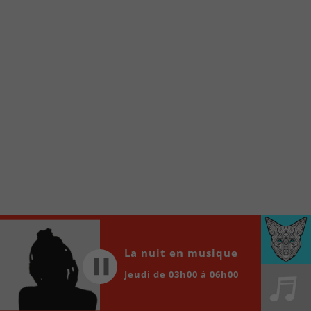
À partir de votre téléphone, allez sur le site
internet de la Radio allumée au
www.fm1033.ca
Ensuite cliquez sur l’icône situé au bas de
votre écran
(celui qui représente un carré incluant une
flèche dirigé vers le haut)
Cliquez maintenant sur l’option Ajouter sur
l’écran d’accueil et vous verrez apparaître le
logo du FM 103,3
Faites Enregistrer en haut à droite.
Et voilà! Toutes les infos et l’écoute de votre radio
locale vous sont maintenant accessibles en un clic!
Audio
00:00
00:00
La nuit en musique
Player
Jeudi de 03h00 à 06h00