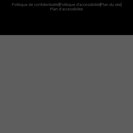
Politique de confidentialité
Politique d’accessibilité
Plan du site
Plan d'accessibilite
Comment installer notre vignette sur votre
appareil mobile
Vous avez envie d’écouter le FM 103,3 ou notre