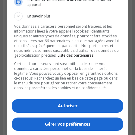
Publié le 15 février 2024 à 06h52
appareil
Longueuil songe a développer un quartier
résidentiel à Longue-Rive
En savoir plus
Vos données à caractère personnel seront traitées, et les
informations liées à votre appareil (cookies, identifiants
uniques et autres types de données) pourront être stockées
et consultées par 66 partenaires, ainsi que partagées avec lui,
ou utilisées spécifiquement par ce site. Nos partenaires et
nous-mêmes sommes susceptibles d'utiliser des données de
géolocalisation précises.
Liste des partenaires.
Certains fournisseurs sont susceptibles de traiter vos
données à caractère personnel sur la base de l'intérêt
légitime. Vous pouvez vous y opposer en gérant vos options
ci-dessous. Recherchez un lien en bas de cette page ou dans
le menu du site pour gérer ou retirer votre consentement
dans les paramètres des cookies et de confidentialité.
LONGUEUIL
Publié le 13 février 2024 à 11h04
Moins de cerfs pour la qualité d’un district
Autoriser
de Longueuil
Gérer vos préférences