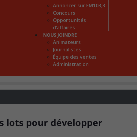
Annoncer sur FM103,3
Concours
Opportunités
d’affaires
NOUS JOINDRE
Animateurs
Journalistes
Équipe des ventes
Administration
s lots pour développer