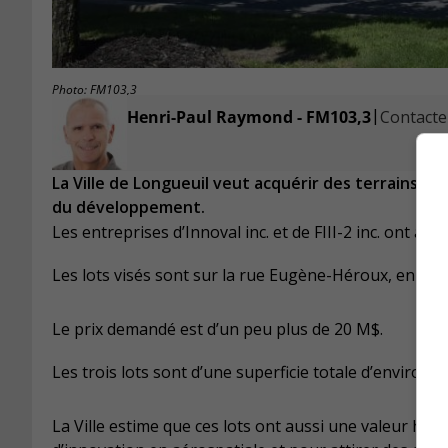
Photo: FM103,3
|
Henri-Paul Raymond - FM103,3
Contacter
La Ville de Longueuil veut acquérir des terrains s
du développement.
Les entreprises d’Innoval inc. et de FIII-2 inc. ont à
Les lots visés sont sur la rue Eugène-Héroux, en bo
Le prix demandé est d’un peu plus de 20 M$.
Les trois lots sont d’une superficie totale d’environ u
La Ville estime que ces lots ont aussi une valeur hau