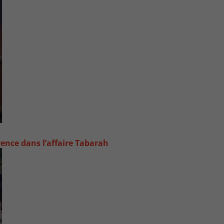
de
vo
rence dans l’affaire Tabarah