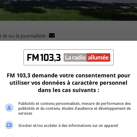
 le ou la journaliste :
itués dans la zone aéroportuaire de Saint-Hubert pour app
 vendre, avec des promesses d’Investissements, ces terrains.
FM 103,3 demande votre consentement pour
utiliser vos données à caractère personnel
rdure du chemin de la Savane.
dans les cas suivants :
Publicités et contenu personnalisés, mesure de performance des
publicités et du contenu, études d’audience et développement de
n million de pieds carrés.
services
Stocker et/ou accéder à des informations sur un appareil
tement stratégique par leur localisation pour le projet de zo