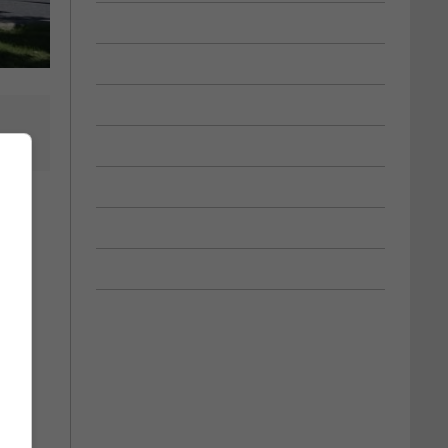
uyer
ne