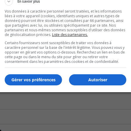
eprises.
En savoir plus
Vos données à caractère personnel seront traitées, et les informations
e demandait si Longueuil ne joue pas indirectement le rôle d
liées à votre appareil (cookies, identifiants uniques et autres types de
données) pourront être stockées et consultées par 66 partenaires, ainsi
que partagées avec lui, ou utilisées spécifiquement par ce site. Nos
partenaires et nous-mêmes sommes susceptibles d'utiliser des données
 le coût en vaut la peine pour les contribuables.
de géolocalisation précises.
Liste des partenaires.
Certains fournisseurs sont susceptibles de traiter vos données à
rant que des Villes achètent des terrains et les retombées
caractère personnel sur la base de l'intérêt légitime. Vous pouvez vous y
lors de la vente.
opposer en gérant vos options ci-dessous. Recherchez un lien en bas de
cette page ou dans le menu du site pour gérer ou retirer votre
consentement dans les paramètres des cookies et de confidentialité.
e le comité de pilotage va permettre de développer la vision
Gérer vos préférences
Autoriser
U
00:00
U
Ar
ke
to
in
or