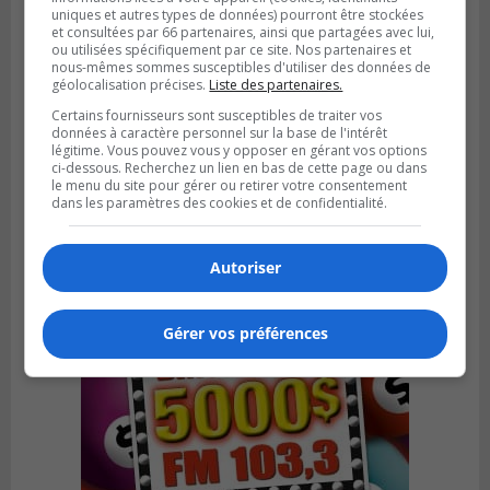
uniques et autres types de données) pourront être stockées
et consultées par 66 partenaires, ainsi que partagées avec lui,
ou utilisées spécifiquement par ce site. Nos partenaires et
nous-mêmes sommes susceptibles d'utiliser des données de
géolocalisation précises.
Liste des partenaires.
LA PRAIRIE
Certains fournisseurs sont susceptibles de traiter vos
Publié le 4 août 2026 à 15h50
données à caractère personnel sur la base de l'intérêt
Le mur du rempart de La Prairie retrouve
légitime. Vous pouvez vous y opposer en gérant vos options
ci-dessous. Recherchez un lien en bas de cette page ou dans
sa jeunesse
le menu du site pour gérer ou retirer votre consentement
dans les paramètres des cookies et de confidentialité.
Autoriser
Gérer vos préférences