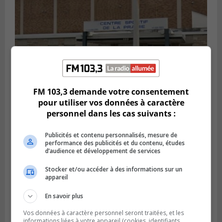
FM 103,3 demande votre consentement
pour utiliser vos données à caractère
personnel dans les cas suivants :
LA PRAIRIE
Publié le 5 août 2026 à 11h59
La Prairie loue des espaces de glace
Publicités et contenu personnalisés, mesure de
jusqu’en avril 2027
performance des publicités et du contenu, études
d’audience et développement de services
Stocker et/ou accéder à des informations sur un
appareil
En savoir plus
Vos données à caractère personnel seront traitées, et les
informations liées à votre appareil (cookies, identifiants