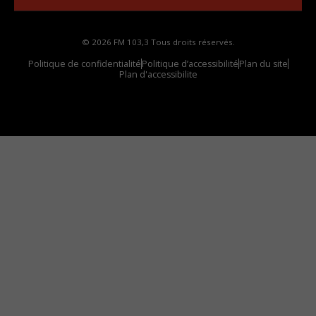
© 2026 FM 103,3 Tous droits réservés.
Politique de confidentialité
Politique d’accessibilité
Plan du site
Plan d'accessibilite
Comment installer notre vignette sur votre
appareil mobile