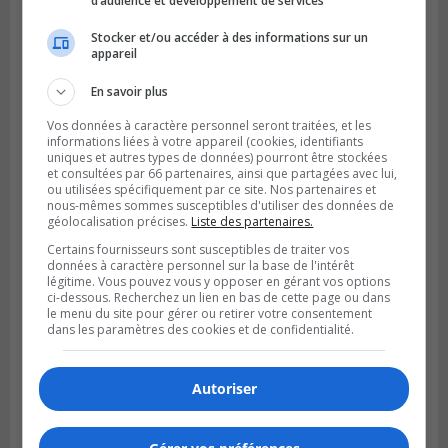
d’audience et développement de services
Stocker et/ou accéder à des informations sur un
appareil
SAINT-HUBERT
Publié le 6 août 2026 à 09h39
En savoir plus
Longueuil injecte 1,5 M$ pour moderniser
deux stations de pompage
Vos données à caractère personnel seront traitées, et les
informations liées à votre appareil (cookies, identifiants
uniques et autres types de données) pourront être stockées
et consultées par 66 partenaires, ainsi que partagées avec lui,
ou utilisées spécifiquement par ce site. Nos partenaires et
nous-mêmes sommes susceptibles d'utiliser des données de
géolocalisation précises.
Liste des partenaires.
Certains fournisseurs sont susceptibles de traiter vos
données à caractère personnel sur la base de l'intérêt
légitime. Vous pouvez vous y opposer en gérant vos options
ci-dessous. Recherchez un lien en bas de cette page ou dans
le menu du site pour gérer ou retirer votre consentement
dans les paramètres des cookies et de confidentialité.
Autoriser
LA PRAIRIE
Publié le 5 août 2026 à 11h59
La Prairie loue des espaces de glace
jusqu’en avril 2027