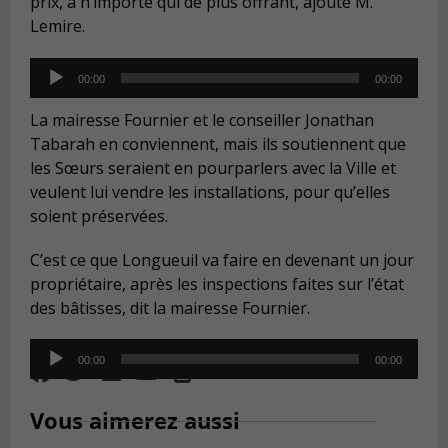
prix, à n’importe qui de plus offrant, ajoute M.
Lemire.
Audio
00:00
00:00
Player
La mairesse Fournier et le conseiller Jonathan
Tabarah en conviennent, mais ils soutiennent que
les Sœurs seraient en pourparlers avec la Ville et
veulent lui vendre les installations, pour qu’elles
soient préservées.
C’est ce que Longueuil va faire en devenant un jour
propriétaire, après les inspections faites sur l’état
des bâtisses, dit la mairesse Fournier.
Audio
00:00
00:00
Player
Vous aimerez aussi