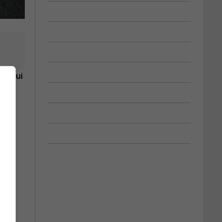
ies qui
nne
e de
l)