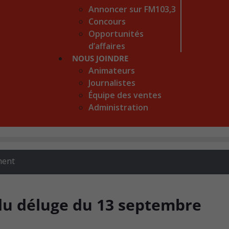
Annoncer sur FM103,3
Concours
Opportunités
d’affaires
NOUS JOINDRE
Animateurs
Journalistes
Équipe des ventes
Administration
ment
 du déluge du 13 septembre