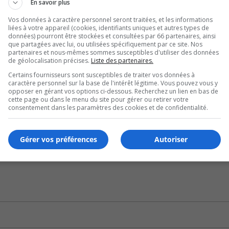
En savoir plus
fil des signalements.
Vos données à caractère personnel seront traitées, et les informations
liées à votre appareil (cookies, identifiants uniques et autres types de
s bénéficieront du soutien de la Croix-Rouge.
données) pourront être stockées et consultées par 66 partenaires, ainsi
que partagées avec lui, ou utilisées spécifiquement par ce site. Nos
partenaires et nous-mêmes sommes susceptibles d'utiliser des données
égâts.
de géolocalisation précises.
Liste des partenaires.
Certains fournisseurs sont susceptibles de traiter vos données à
s le Vieux-Longueuil est cependant le seul qui doit fermer, 
caractère personnel sur la base de l'intérêt légitime. Vous pouvez vous y
opposer en gérant vos options ci-dessous. Recherchez un lien en bas de
cette page ou dans le menu du site pour gérer ou retirer votre
consentement dans les paramètres des cookies et de confidentialité.
luies torrentielles risquent d’être de plus en plus fréquent
Gérer vos préférences
Autoriser
survenu le même jour que ses demandes de meilleur soutien fin
ns du climat.