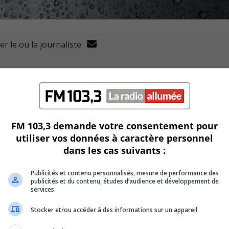
r le ou la journaliste :
de publier sur les réseaux sociaux le bilan des fortes plu
ardi.
erritoire de la ville entre 17h00 et 18h00, alors que la moye
FM 103,3 demande votre consentement pour
utiliser vos données à caractère personnel
 a répondu à 1 400 appels, tandis que les pompiers du Servic
dans les cas suivants :
re 18h00 et 23h30.
Publicités et contenu personnalisés, mesure de performance des
lectricité dans l’agglomération de Longueuil à 18h30 hier.
publicités et du contenu, études d’audience et développement de
services
reenfield Park, 12 à Saint-Hubert et 91 dans le Vieux-Longueui
Stocker et/ou accéder à des informations sur un appareil
out.