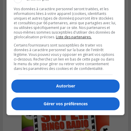
Vos données à caractère personnel seront traitées, et les
informations liées à votre appareil (cookies, identifiants
uniques et autres types de données) pourront être stockées
et consultées par 66 partenaires, ainsi que partagées avec lui,
ou utilisées spécifiquement par ce site. Nos partenaires et
nous-mêmes sommes susceptibles d'utiliser des données de
géolocalisation précises.
Liste des partenaires.
Certains fournisseurs sont susceptibles de traiter vos
données à caractère personnel sur la base de l'intérêt
légitime. Vous pouvez vous y opposer en gérant vos options
ci-dessous. Recherchez un lien en bas de cette page ou dans
SAINT-HUBERT
le menu du site pour gérer ou retirer votre consentement
Publié le 6 août 2026 à 09h39
Longueuil injecte 1,5 M$ pour moderniser
dans les paramètres des cookies et de confidentialité.
deux stations de pompage
Autoriser
Gérer vos préférences