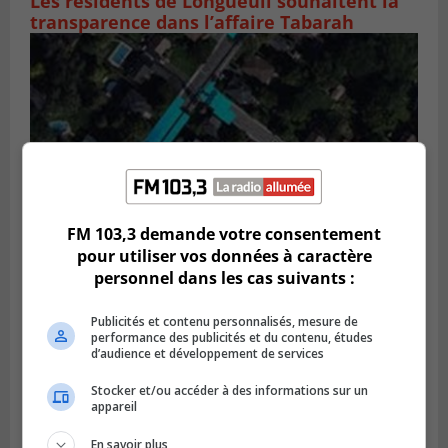
Les résidents de Longueuil souhaitent la
transparence dans l’affaire Tabarah
FM 103,3 demande votre consentement
pour utiliser vos données à caractère
personnel dans les cas suivants :
GREENFIELD PARK
Publié le 6 août 2026 à 13h45
Greenfield Park veut s’armer contre les
Publicités et contenu personnalisés, mesure de
performance des publicités et du contenu, études
fortes
d’audience et développement de services
pluies
Stocker et/ou accéder à des informations sur un
appareil
En savoir plus