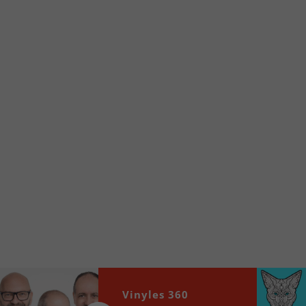
Voici la procédure ;)
À partir de votre téléphone, allez sur le site
internet de la Radio allumée au
www.fm1033.ca
Ensuite cliquez sur l’icône situé au bas de
votre écran
(celui qui représente un carré incluant une
flèche dirigé vers le haut)
Cliquez maintenant sur l’option Ajouter sur
l’écran d’accueil et vous verrez apparaître le
logo du FM 103,3
Faites Enregistrer en haut à droite.
Et voilà! Toutes les infos et l’écoute de votre radio
locale vous sont maintenant accessibles en un clic!
Audio
Vinyles 360
00:00
00:00