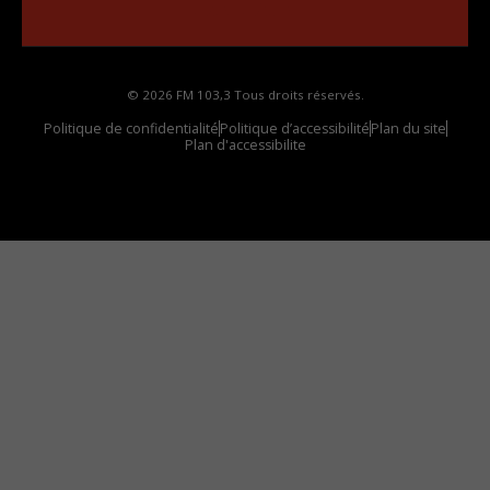
votre voiture
© 2026 FM 103,3 Tous droits réservés.
Politique de confidentialité
Politique d’accessibilité
Plan du site
Plan d'accessibilite