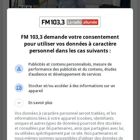
FM 103,3 demande votre consentement
Publié le 6 juillet 2026 à 11h18
pour utiliser vos données à caractère
Climat Québec dévoile deux candidats
personnel dans les cas suivants :
pour l’Agglomération
Publicités et contenu personnalisés, mesure de
performance des publicités et du contenu, études
d’audience et développement de services
Stocker et/ou accéder à des informations sur un
appareil
En savoir plus
Vos données à caractère personnel seront traitées, et les
informations liées à votre appareil (cookies, identifiants
uniques et autres types de données) pourront être stockées
et consultées par 66 partenaires, ainsi que partagées avec lui,
ou utilisées spécifiquement par ce site. Nos partenaires et
Publié le 6 juillet 2026 à 09h33
nous-mêmes sommes susceptibles d'utiliser des données de