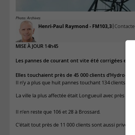
Photo: Archives
|
Henri-Paul Raymond - FM103,3
Contacter
MISE À JOUR 14h45
Les pannes de courant ont vite été corrigées en M
Elles touchaient près de 45 000 clients d’Hydro-Qu
Il n’y a plus que huit pannes touchant 134 clients, de
La ville la plus affectée était Longueuil avec près d
Il n’en reste que 106 et 28 à Brossard.
C’était tout près de 11 000 clients sont aussi privés d’é