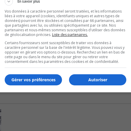
En savoir plus
nt de nouveau branchée au courant électrique.
Vos données à caractère personnel seront traitées, et les informations
liées à votre appareil (cookies, identifiants uniques et autres types de
ne perte de production das le secteur de Churchill Falls.
données) pourront être stockées et consultées par 66 partenaires, ainsi
que partagées avec lui, ou utilisées spécifiquement par ce site. Nos
partenaires et nous-mêmes sommes susceptibles d'utiliser des données
l’état de la situation.
de géolocalisation précises.
Liste des partenaires.
Certains fournisseurs sont susceptibles de traiter vos données à
de Roussillon qui en compte 14 pour près de 22 600 clien
caractère personnel sur la base de l'intérêt légitime. Vous pouvez vous y
opposer en gérant vos options ci-dessous. Recherchez un lien en bas de
cette page ou dans le menu du site pour gérer ou retirer votre
consentement dans les paramètres des cookies et de confidentialité.
 la région, peu avant 13h et c’est rendu à 34.
Gérer vos préférences
Autoriser