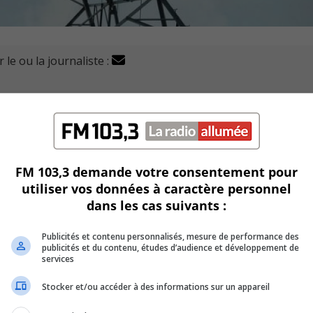
 le ou la journaliste :
ontérégie et dans le secteur de Longueuil
FM 103,3 demande votre consentement pour
ébec dans l’agglomération, mardi à 12h30.
utiliser vos données à caractère personnel
ux heures plus tard.
dans les cas suivants :
e 32 400 abonnés sans courant.
Publicités et contenu personnalisés, mesure de performance des
publicités et du contenu, études d’audience et développement de
services
Stocker et/ou accéder à des informations sur un appareil
lectricité dans cette ville.