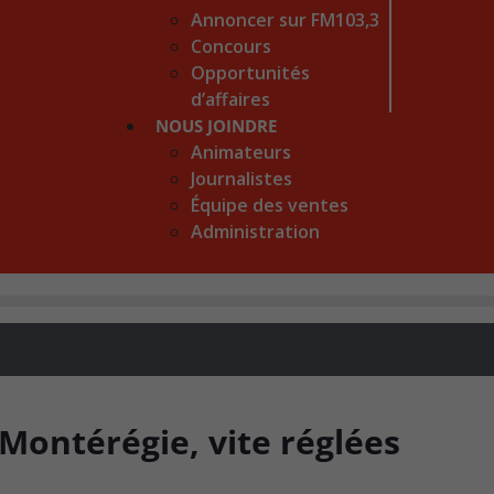
Annoncer sur FM103,3
Concours
Opportunités
d’affaires
NOUS JOINDRE
Animateurs
Journalistes
Équipe des ventes
Administration
Montérégie, vite réglées