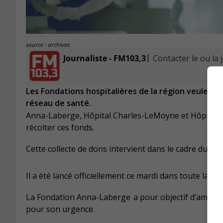
source : archives
|
Journaliste - FM103,3
Contacter le ou la 
Les Fondations hospitalières de la région veulent a
réseau de santé.
Anna-Laberge, Hôpital Charles-LeMoyne et Hôpital P
récolter ces fonds.
Cette collecte de dons intervient dans le cadre du Dé
Il a été lancé officiellement ce mardi dans toute la pr
La Fondation Anna-Laberge
a
pour objectif d’amass
pour son urgence.