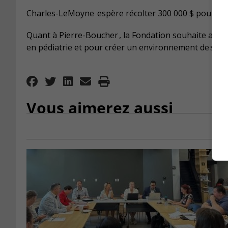
Charles-LeMoyne
espère récolter 300 000 $ pour se 
Quant à Pierre-Boucher
, la Fondation souhaite attei
en p
édiatrie et pour créer un environnement de
soin
Vous aimerez aussi