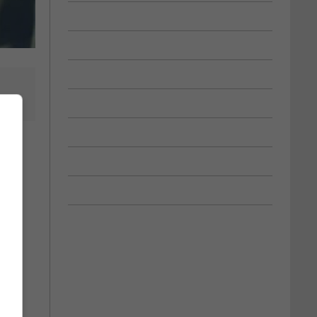
e
r
aux