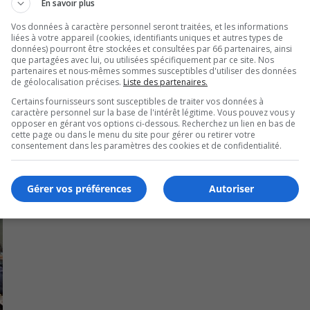
En savoir plus
doter d’équipements médicaux à la fine pointe de la technolo
Vos données à caractère personnel seront traitées, et les informations
liées à votre appareil (cookies, identifiants uniques et autres types de
ndre les 110 000 $ pour augmenter l’offre de services spécia
données) pourront être stockées et consultées par 66 partenaires, ainsi
que partagées avec lui, ou utilisées spécifiquement par ce site. Nos
s adaptés aux jeunes patients.
partenaires et nous-mêmes sommes susceptibles d'utiliser des données
de géolocalisation précises.
Liste des partenaires.
Certains fournisseurs sont susceptibles de traiter vos données à
caractère personnel sur la base de l'intérêt légitime. Vous pouvez vous y
opposer en gérant vos options ci-dessous. Recherchez un lien en bas de
cette page ou dans le menu du site pour gérer ou retirer votre
consentement dans les paramètres des cookies et de confidentialité.
Gérer vos préférences
Autoriser