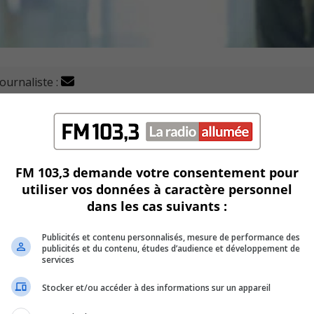
journaliste :
masser près d’un demi-million de dollars pour améliorer l
ierre-Boucher vont donc s’unir à nouveau cette année pou
FM 103,3 demande votre consentement pour
utiliser vos données à caractère personnel
dans les cas suivants :
fi des générations 2023.
Publicités et contenu personnalisés, mesure de performance des
ovince.
publicités et du contenu, études d’audience et développement de
services
er 70 000 $ pour acheter des appareils de signes vitaux mur
Stocker et/ou accéder à des informations sur un appareil