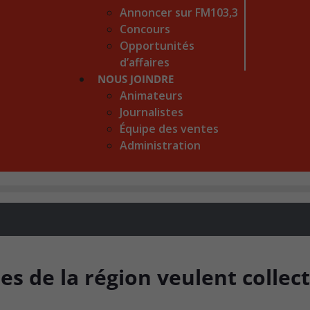
Annoncer sur FM103,3
Concours
Opportunités
d’affaires
NOUS JOINDRE
Animateurs
Journalistes
Équipe des ventes
Administration
es de la région veulent collec