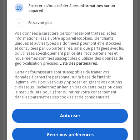
Stocker et/ou accéder à des informations sur un
appareil
LA PRAIRIE
Publié le 4 août 2026 à 15h50
Le mur du rempart de La Prairie retrouve
En savoir plus
sa jeunesse
Vos données à caractère personnel seront traitées, et les
informations liées à votre appareil (cookies, identifiants
uniques et autres types de données) pourront être stockées
et consultées par 66 partenaires, ainsi que partagées avec lui,
ou utilisées spécifiquement par ce site. Nos partenaires et
nous-mêmes sommes susceptibles d'utiliser des données de
géolocalisation précises.
Liste des partenaires.
Certains fournisseurs sont susceptibles de traiter vos
données à caractère personnel sur la base de l'intérêt
légitime. Vous pouvez vous y opposer en gérant vos options
ci-dessous. Recherchez un lien en bas de cette page ou dans
le menu du site pour gérer ou retirer votre consentement
dans les paramètres des cookies et de confidentialité.
SAINT-CONSTANT
Autoriser
Publié le 4 août 2026 à 14h02
Saint-Constant signe une nouvelle
convention pour le bien de la population
Gérer vos préférences