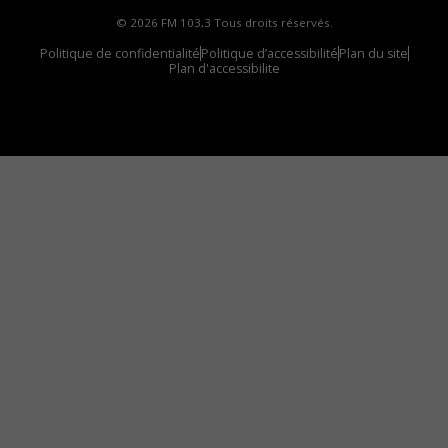
© 2026 FM 103,3 Tous droits réservés.
Politique de confidentialité
Politique d’accessibilité
Plan du site
Plan d'accessibilite
Comment installer notre vignette sur votre
appareil mobile