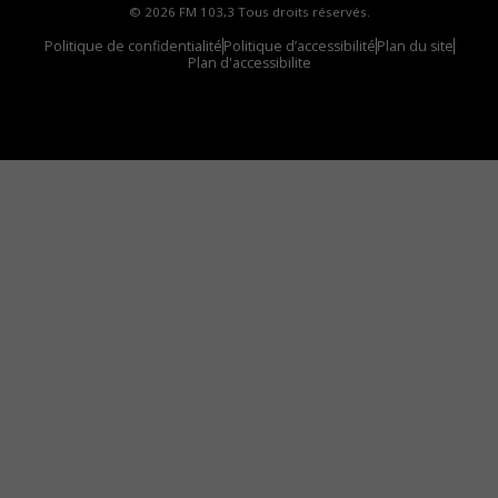
© 2026 FM 103,3 Tous droits réservés.
Politique de confidentialité
Politique d’accessibilité
Plan du site
Plan d'accessibilite
Comment installer notre vignette sur votre
appareil mobile