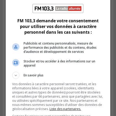
SAINT-HUBERT
Publié le 14 juillet 2026 à 04h58
L’ÉNA de Saint-Hubert pourrait vivre une
forte croissance
FM 103,3 demande votre consentement
pour utiliser vos données à caractère
personnel dans les cas suivants :
Publicités et contenu personnalisés, mesure de
performance des publicités et du contenu, études
d’audience et développement de services
Stocker et/ou accéder à des informations sur un
appareil
En savoir plus
Vos données à caractère personnel seront traitées, et les
informations liées à votre appareil (cookies, identifiants
BOUCHERVILLE
uniques et autres types de données) pourront être stockées
Publié le 13 juillet 2026 à 10h43
Boucherville et le CSSP discutent d’une
et consultées par 66 partenaires, ainsi que partagées avec lui,
ou utilisées spécifiquement par ce site. Nos partenaires et
Planification scolaire
nous-mêmes sommes susceptibles d'utiliser des données de
géolocalisation précises.
Liste des partenaires.