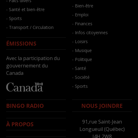
- Faits divers
- Bien-être
- Santé et bien-être
- Emploi
- Sports
- Finances
- Transport / Circulation
- Infos citoyennes
- Loisirs
ÉMISSIONS
- Musique
Avec la participation du
- Politique
gouvernement du
- Santé
Canada
- Société
- Sports
BINGO RADIO
NOUS JOINDRE
91,rue Saint-Jean
À PROPOS
Longueuil (Québec)
J4H 2W8