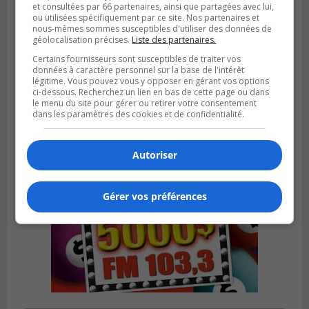
et consultées par 66 partenaires, ainsi que partagées avec lui,
ou utilisées spécifiquement par ce site. Nos partenaires et
nous-mêmes sommes susceptibles d'utiliser des données de
géolocalisation précises.
Liste des partenaires.
LONGUEUIL
Publié le 19 février 2024 à 13h33
Certains fournisseurs sont susceptibles de traiter vos
Les organismes de Longueuil veulent
données à caractère personnel sur la base de l'intérêt
rencontrer la Ville
légitime. Vous pouvez vous y opposer en gérant vos options
ci-dessous. Recherchez un lien en bas de cette page ou dans
le menu du site pour gérer ou retirer votre consentement
dans les paramètres des cookies et de confidentialité.
Autoriser
Gérer vos préférences