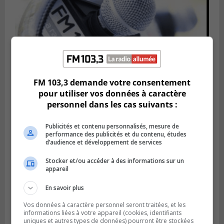
FM 103,3 demande votre consentement
pour utiliser vos données à caractère
personnel dans les cas suivants :
Publié le 21 février 2024 à 16h04
Le FM 103,3 voit l’avenir avec confiance
Publicités et contenu personnalisés, mesure de
performance des publicités et du contenu, études
d’audience et développement de services
Stocker et/ou accéder à des informations sur un
appareil
En savoir plus
Vos données à caractère personnel seront traitées, et les
informations liées à votre appareil (cookies, identifiants
uniques et autres types de données) pourront être stockées