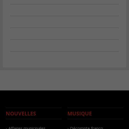
NOUVELLES
MUSIQUE
- Affaires municipales
- Décompte franco