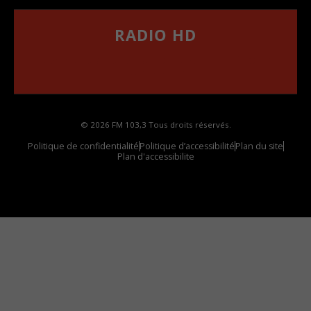
RADIO HD
••••••••••••••••••
Comment synthoniser la fréquence HD dans
votre voiture
© 2026 FM 103,3 Tous droits réservés.
Politique de confidentialité
Politique d’accessibilité
Plan du site
Plan d'accessibilite