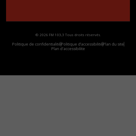
••••••••••••••••••
Comment synthoniser la fréquence HD dans
votre voiture
© 2026 FM 103,3 Tous droits réservés.
Politique de confidentialité
Politique d’accessibilité
Plan du site
Plan d'accessibilite