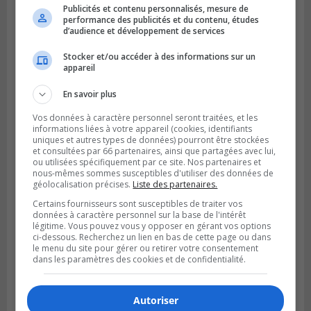
Publicités et contenu personnalisés, mesure de
Publié le 29 juillet 2026 à 12h00
Brossard traverserait un ralentissement
performance des publicités et du contenu, études
d’audience et développement de services
de construction de logements
Stocker et/ou accéder à des informations sur un
appareil
En savoir plus
Vos données à caractère personnel seront traitées, et les
informations liées à votre appareil (cookies, identifiants
uniques et autres types de données) pourront être stockées
et consultées par 66 partenaires, ainsi que partagées avec lui,
ou utilisées spécifiquement par ce site. Nos partenaires et
nous-mêmes sommes susceptibles d'utiliser des données de
géolocalisation précises.
Liste des partenaires.
Certains fournisseurs sont susceptibles de traiter vos
données à caractère personnel sur la base de l'intérêt
légitime. Vous pouvez vous y opposer en gérant vos options
ci-dessous. Recherchez un lien en bas de cette page ou dans
le menu du site pour gérer ou retirer votre consentement
dans les paramètres des cookies et de confidentialité.
Autoriser