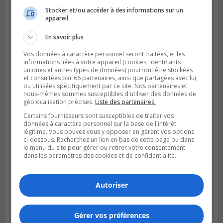
Stocker et/ou accéder à des informations sur un
appareil
LA PRAIRIE
Publié le 5 août 2026 à 11h59
La Prairie loue des espaces de glace
En savoir plus
jusqu’en avril 2027
Vos données à caractère personnel seront traitées, et les
informations liées à votre appareil (cookies, identifiants
uniques et autres types de données) pourront être stockées
et consultées par 66 partenaires, ainsi que partagées avec lui,
ou utilisées spécifiquement par ce site. Nos partenaires et
nous-mêmes sommes susceptibles d'utiliser des données de
géolocalisation précises.
Liste des partenaires.
Certains fournisseurs sont susceptibles de traiter vos
données à caractère personnel sur la base de l'intérêt
légitime. Vous pouvez vous y opposer en gérant vos options
ci-dessous. Recherchez un lien en bas de cette page ou dans
le menu du site pour gérer ou retirer votre consentement
dans les paramètres des cookies et de confidentialité.
LA PRAIRIE
Autoriser
Publié le 4 août 2026 à 15h50
Le mur du rempart de La Prairie retrouve
sa jeunesse
Gérer vos préférences