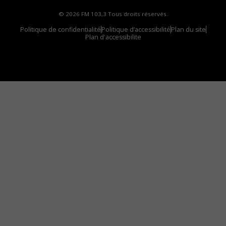
© 2026 FM 103,3 Tous droits réservés.
Politique de confidentialité
Politique d’accessibilité
Plan du site
Plan d'accessibilite
Comment installer notre vignette sur votre
appareil mobile