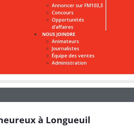
Annoncer sur FM103,3
Concours
Opportunités
d’affaires
NOUS JOINDRE
Animateurs
Journalistes
Équipe des ventes
Administration
 heureux à Longueuil