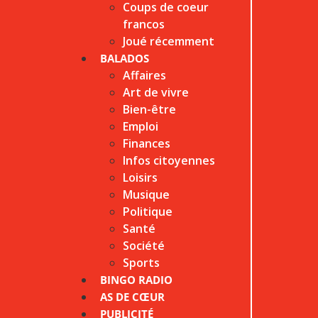
Coups de coeur
francos
Joué récemment
BALADOS
Affaires
Art de vivre
Bien-être
Emploi
Finances
Infos citoyennes
Loisirs
Musique
Politique
Santé
Société
Sports
BINGO RADIO
AS DE CŒUR
PUBLICITÉ