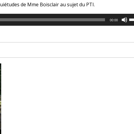
quiétudes de Mme Boisclair au sujet du PTI.
U
00:00
U
Ar
ke
to
in
or
de
vo