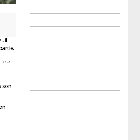
uil.
artie.
t une
s son
ion