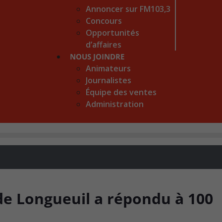
Annoncer sur FM103,3
Concours
Opportunités
d’affaires
NOUS JOINDRE
Animateurs
Journalistes
Équipe des ventes
Administration
de Longueuil a répondu à 100