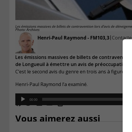
Les émissions massives de billets de contravention lors d’avis de déneigem
Photo: Archives
|
Henri-Paul Raymond - FM103,3
Contacter
Les émissions massives de billets de contravention
de Longueuil à émettre un avis de préoccupation.
C’est le second avis du genre en trois ans à figurer 
Henri-Paul Raymond l’a examiné.
Audio
00:00
Player
Vous aimerez aussi