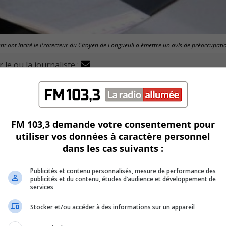
ent ont incité le Protecteur du Citoyen de Longueuil a émettre un avis de préoccupati
 le ou la journaliste :
 lors d’avis de déneigement ont incité le Protecteur du C
dans le rapport annuel du Protecteur du Citoyen.
FM 103,3 demande votre consentement pour
utiliser vos données à caractère personnel
dans les cas suivants :
U
Publicités et contenu personnalisés, mesure de performance des
00:00
U
publicités et du contenu, études d’audience et développement de
services
Ar
ke
Stocker et/ou accéder à des informations sur un appareil
to
in