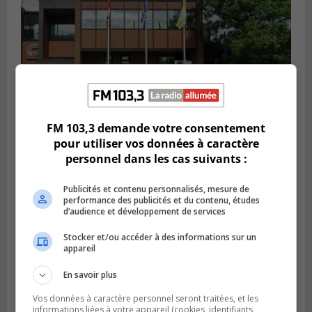
FM 103,3 demande votre consentement
pour utiliser vos données à caractère
personnel dans les cas suivants :
SAINT-CONSTANT
Publié le 4 août 2026 à 14h02
Saint-Constant signe une nouvelle
Publicités et contenu personnalisés, mesure de
convention pour le bien de la population
performance des publicités et du contenu, études
d’audience et développement de services
Stocker et/ou accéder à des informations sur un
appareil
En savoir plus
Vos données à caractère personnel seront traitées, et les
informations liées à votre appareil (cookies, identifiants