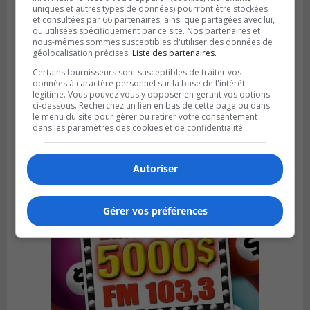
uniques et autres types de données) pourront être stockées
et consultées par 66 partenaires, ainsi que partagées avec lui,
ou utilisées spécifiquement par ce site. Nos partenaires et
nous-mêmes sommes susceptibles d'utiliser des données de
géolocalisation précises.
Liste des partenaires.
SAINT-LAMBERT
Certains fournisseurs sont susceptibles de traiter vos
Publié le 4 août 2026 à 12h00
données à caractère personnel sur la base de l'intérêt
Une conseillère de Saint-Lambert craint le
légitime. Vous pouvez vous y opposer en gérant vos options
ci-dessous. Recherchez un lien en bas de cette page ou dans
développement de MET
le menu du site pour gérer ou retirer votre consentement
dans les paramètres des cookies et de confidentialité.
Autoriser
Gérer vos préférences