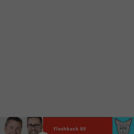
Voici la procédure ;)
À partir de votre téléphone, allez sur le site
internet de la Radio allumée au
www.fm1033.ca
Ensuite cliquez sur l’icône situé au bas de
votre écran
(celui qui représente un carré incluant une
flèche dirigé vers le haut)
Cliquez maintenant sur l’option Ajouter sur
l’écran d’accueil et vous verrez apparaître le
logo du FM 103,3
Faites Enregistrer en haut à droite.
Et voilà! Toutes les infos et l’écoute de votre radio
locale vous sont maintenant accessibles en un clic!
Audio
Flashback 80
00:00
00:00