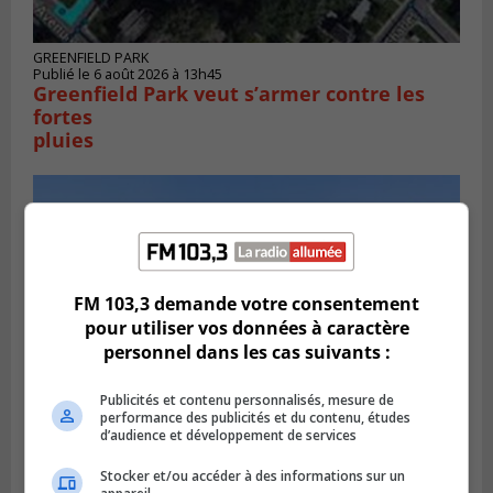
GREENFIELD PARK
Publié le 6 août 2026 à 13h45
Greenfield Park veut s’armer contre les
fortes
pluies
FM 103,3 demande votre consentement
pour utiliser vos données à caractère
personnel dans les cas suivants :
Publicités et contenu personnalisés, mesure de
performance des publicités et du contenu, études
d’audience et développement de services
SAINT-HUBERT
Publié le 6 août 2026 à 09h39
Stocker et/ou accéder à des informations sur un
Longueuil injecte 1,5 M$ pour moderniser