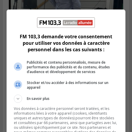
FM 103,3 demande votre consentement
Publié le 6 juillet 2026 à 11h18
pour utiliser vos données à caractère
Climat Québec dévoile deux candidats
personnel dans les cas suivants :
pour l’Agglomération
Publicités et contenu personnalisés, mesure de
performance des publicités et du contenu, études
d’audience et développement de services
Stocker et/ou accéder à des informations sur un
appareil
En savoir plus
Vos données à caractère personnel seront traitées, et les
informations liées à votre appareil (cookies, identifiants
uniques et autres types de données) pourront être stockées
et consultées par 66 partenaires, ainsi que partagées avec lui,
ou utilisées spécifiquement par ce site. Nos partenaires et
Publié le 6 juillet 2026 à 09h33