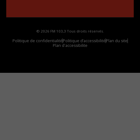
Comment synthoniser la fréquence HD dans
votre voiture
© 2026 FM 103,3 Tous droits réservés.
Politique de confidentialité
Politique d’accessibilité
Plan du site
Plan d'accessibilite