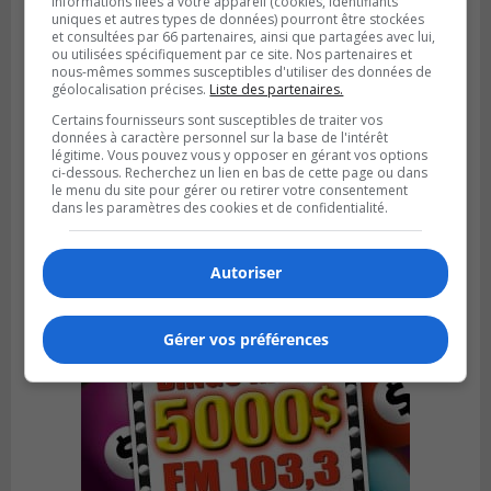
informations liées à votre appareil (cookies, identifiants
uniques et autres types de données) pourront être stockées
et consultées par 66 partenaires, ainsi que partagées avec lui,
ou utilisées spécifiquement par ce site. Nos partenaires et
nous-mêmes sommes susceptibles d'utiliser des données de
géolocalisation précises.
Liste des partenaires.
Certains fournisseurs sont susceptibles de traiter vos
SAINT-HUBERT
données à caractère personnel sur la base de l'intérêt
Publié le 6 août 2026 à 09h39
légitime. Vous pouvez vous y opposer en gérant vos options
Longueuil injecte 1,5 M$ pour moderniser
ci-dessous. Recherchez un lien en bas de cette page ou dans
deux stations de pompage
le menu du site pour gérer ou retirer votre consentement
dans les paramètres des cookies et de confidentialité.
Autoriser
Gérer vos préférences