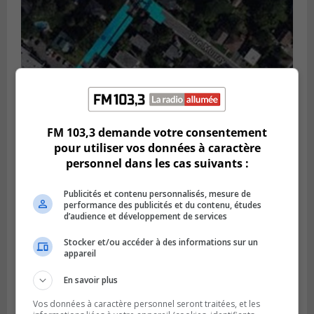
FM 103,3 demande votre consentement
GREENFIELD PARK
pour utiliser vos données à caractère
Publié le 6 août 2026 à 13h45
Greenfield Park veut s’armer contre les
personnel dans les cas suivants :
fortes
pluies
Publicités et contenu personnalisés, mesure de
performance des publicités et du contenu, études
d’audience et développement de services
Stocker et/ou accéder à des informations sur un
appareil
En savoir plus
Vos données à caractère personnel seront traitées, et les