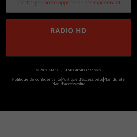
Téléchargez notre application dès maintenant !
RADIO HD
••••••••••••••••••
Comment synthoniser la fréquence HD dans
votre voiture
© 2026 FM 103,3 Tous droits réservés.
Politique de confidentialité
Politique d’accessibilité
Plan du site
Plan d'accessibilite