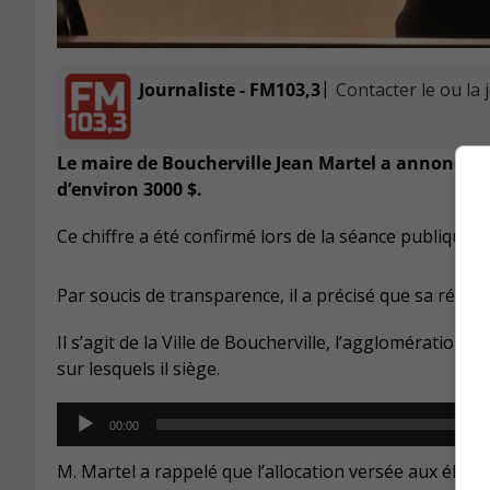
|
Journaliste - FM103,3
Contacter le ou la 
Le maire de Boucherville Jean Martel a annoncé q
d’environ 3000 $.
Ce chiffre a été confirmé lors de la séance publique, l
Par soucis de transparence, il a précisé que sa rémun
Il s’agit de la Ville de Boucherville, l’agglomérati
sur lesquels il siège.
Audio
00:00
Player
M. Martel a rappelé que l’allocation versée aux élus 