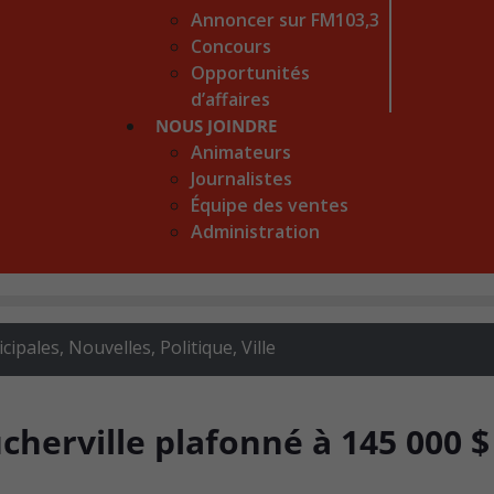
Annoncer sur FM103,3
Concours
Opportunités
d’affaires
NOUS JOINDRE
Animateurs
Journalistes
Équipe des ventes
Administration
icipales
,
Nouvelles
,
Politique
,
Ville
cherville plafonné à 145 000 $