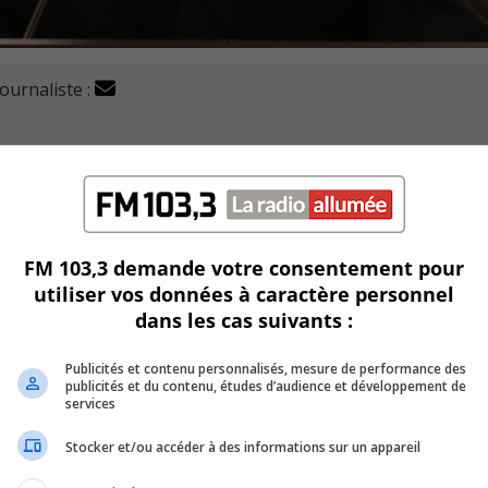
journaliste :
ue son salaire annuel plafonnerait à 145 000 $, une hau
undi.
FM 103,3 demande votre consentement pour
utiliser vos données à caractère personnel
ération provient de trois sources.
dans les cas suivants :
on de Longueuil et la Communauté Métropolitaine de Montréal 
Publicités et contenu personnalisés, mesure de performance des
publicités et du contenu, études d’audience et développement de
services
U
00:00
U
Stocker et/ou accéder à des informations sur un appareil
Ar
est désormais imposable au niveau fédéral, ce qui justifie un