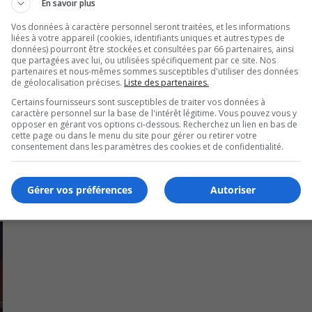
ke
En savoir plus
to
Vos données à caractère personnel seront traitées, et les informations
in
liées à votre appareil (cookies, identifiants uniques et autres types de
données) pourront être stockées et consultées par 66 partenaires, ainsi
or
que partagées avec lui, ou utilisées spécifiquement par ce site. Nos
euil Sylvie Parent gagnait plus que la mairesse de Montréal,
de
partenaires et nous-mêmes sommes susceptibles d'utiliser des données
es citoyens.
de géolocalisation précises.
Liste des partenaires.
vo
Certains fournisseurs sont susceptibles de traiter vos données à
caractère personnel sur la base de l'intérêt légitime. Vous pouvez vous y
opposer en gérant vos options ci-dessous. Recherchez un lien en bas de
cette page ou dans le menu du site pour gérer ou retirer votre
consentement dans les paramètres des cookies et de confidentialité.
Gérer vos préférences
Autoriser