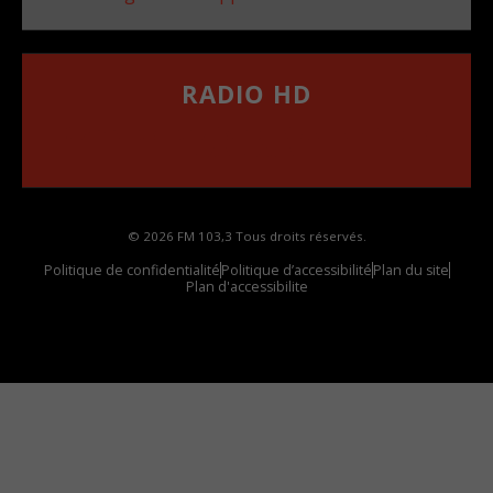
RADIO HD
••••••••••••••••••
Comment synthoniser la fréquence HD dans
votre voiture
© 2026 FM 103,3 Tous droits réservés.
Politique de confidentialité
Politique d’accessibilité
Plan du site
Plan d'accessibilite