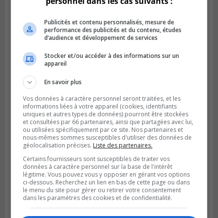
personnel dans les cas suivants :
Publicités et contenu personnalisés, mesure de
performance des publicités et du contenu, études
d’audience et développement de services
Stocker et/ou accéder à des informations sur un
appareil
Publié le 12 février 2024 à 10h54
Le timbre poste risque de coûter plus cher
En savoir plus
Vos données à caractère personnel seront traitées, et les
informations liées à votre appareil (cookies, identifiants
uniques et autres types de données) pourront être stockées
et consultées par 66 partenaires, ainsi que partagées avec lui,
ou utilisées spécifiquement par ce site. Nos partenaires et
nous-mêmes sommes susceptibles d'utiliser des données de
géolocalisation précises.
Liste des partenaires.
Certains fournisseurs sont susceptibles de traiter vos
données à caractère personnel sur la base de l'intérêt
légitime. Vous pouvez vous y opposer en gérant vos options
ci-dessous. Recherchez un lien en bas de cette page ou dans
le menu du site pour gérer ou retirer votre consentement
dans les paramètres des cookies et de confidentialité.