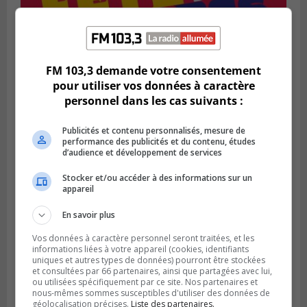
SAINT-BRUNO-DE-MONTARVILLE
Publié le 2 août 2026 à 08h06
La Fête des parcs est de retour à Saint-
FM 103,3 demande votre consentement
Bruno
pour utiliser vos données à caractère
personnel dans les cas suivants :
Publicités et contenu personnalisés, mesure de
performance des publicités et du contenu, études
d’audience et développement de services
Stocker et/ou accéder à des informations sur un
appareil
En savoir plus
Vos données à caractère personnel seront traitées, et les
informations liées à votre appareil (cookies, identifiants
uniques et autres types de données) pourront être stockées
SAINT-CATHERINE
et consultées par 66 partenaires, ainsi que partagées avec lui,
Publié le 30 juillet 2026 à 07h58
ou utilisées spécifiquement par ce site. Nos partenaires et
Sainte-Catherine prolonge son aide
nous-mêmes sommes susceptibles d'utiliser des données de
financière au Complexe Le Partage
géolocalisation précises.
Liste des partenaires.