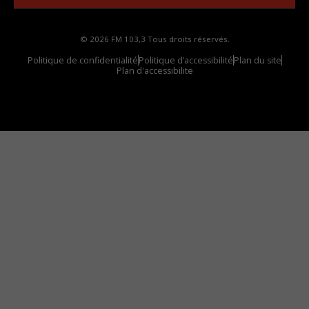
© 2026 FM 103,3 Tous droits réservés.
Politique de confidentialité
Politique d’accessibilité
Plan du site
Plan d'accessibilite
Comment installer notre vignette sur votre
appareil mobile