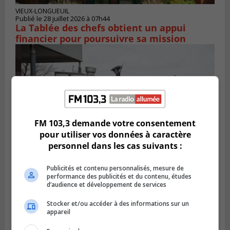
VIEUX-LONGUEUIL
Publié le 28 juillet 2026 à 07h44
La Tablée des chefs obtient un appui
financier pour poursuivre sa mission
FM 103,3 demande votre consentement
pour utiliser vos données à caractère
personnel dans les cas suivants :
Publicités et contenu personnalisés, mesure de
BOUCHERVILLE
performance des publicités et du contenu, études
Publié le 27 juillet 2026 à 19h58
d’audience et développement de services
Metro prend les moyens pour protéger son
personnel cadre
Stocker et/ou accéder à des informations sur un
appareil