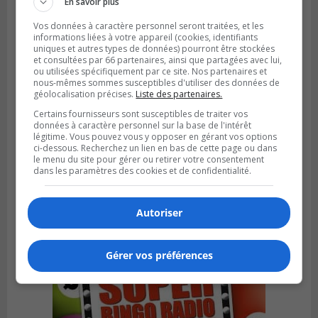
En savoir plus
Vos données à caractère personnel seront traitées, et les
informations liées à votre appareil (cookies, identifiants
uniques et autres types de données) pourront être stockées
et consultées par 66 partenaires, ainsi que partagées avec lui,
ou utilisées spécifiquement par ce site. Nos partenaires et
nous-mêmes sommes susceptibles d'utiliser des données de
géolocalisation précises.
Liste des partenaires.
Certains fournisseurs sont susceptibles de traiter vos
données à caractère personnel sur la base de l'intérêt
légitime. Vous pouvez vous y opposer en gérant vos options
ci-dessous. Recherchez un lien en bas de cette page ou dans
LONGUEUIL
le menu du site pour gérer ou retirer votre consentement
Publié le 26 juillet 2026 à 15h54
dans les paramètres des cookies et de confidentialité.
Le Marché saisonnier de Longueuil débute
sa troisième édition
Autoriser
Gérer vos préférences