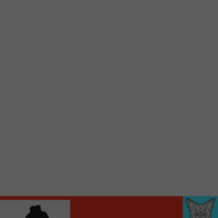
d’accueil rapidement.
Voici la procédure ;)
À partir de votre téléphone, allez sur le site
internet de la Radio allumée au
www.fm1033.ca
Ensuite cliquez sur l’icône situé au bas de
votre écran
(celui qui représente un carré incluant une
flèche dirigé vers le haut)
Cliquez maintenant sur l’option Ajouter sur
l’écran d’accueil et vous verrez apparaître le
logo du FM 103,3
Faites Enregistrer en haut à droite.
Et voilà! Toutes les infos et l’écoute de votre radio
locale vous sont maintenant accessibles en un clic!
Audio