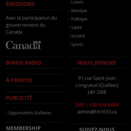
- Loisirs
ÉMISSIONS
- Musique
Avec la participation du
- Politique
gouvernement du
- Santé
Canada
- Société
- Sports
BINGO RADIO
NOUS JOINDRE
91,rue Saint-Jean
À PROPOS
Longueuil (Québec)
J4H 2W8
PUBLICITÉ
SMS
|
450-646-6800
admin@fm1033.ca
- Opportunités d’affaires
MEMBERSHIP
SUIVEZ-NOUS