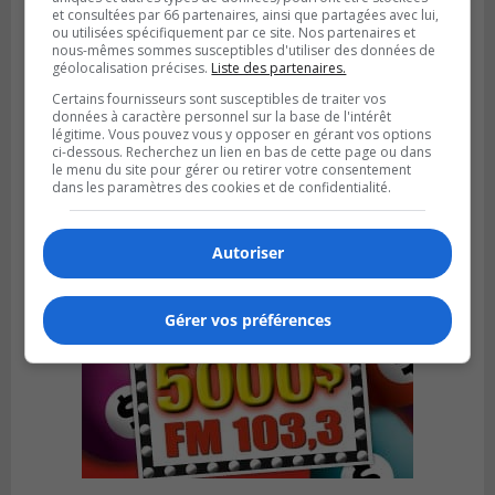
et consultées par 66 partenaires, ainsi que partagées avec lui,
ou utilisées spécifiquement par ce site. Nos partenaires et
nous-mêmes sommes susceptibles d'utiliser des données de
géolocalisation précises.
Liste des partenaires.
LONGUEUIL
Publié le 19 février 2024 à 13h33
Certains fournisseurs sont susceptibles de traiter vos
Les organismes de Longueuil veulent
données à caractère personnel sur la base de l'intérêt
légitime. Vous pouvez vous y opposer en gérant vos options
rencontrer la Ville
ci-dessous. Recherchez un lien en bas de cette page ou dans
le menu du site pour gérer ou retirer votre consentement
dans les paramètres des cookies et de confidentialité.
Autoriser
Gérer vos préférences