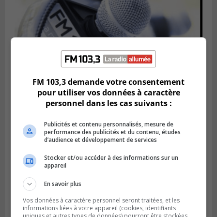
FM 103,3 demande votre consentement
pour utiliser vos données à caractère
personnel dans les cas suivants :
Publié le 21 février 2024 à 16h04
Le FM 103,3 voit l’avenir avec confiance
Publicités et contenu personnalisés, mesure de
performance des publicités et du contenu, études
d’audience et développement de services
Stocker et/ou accéder à des informations sur un
appareil
En savoir plus
Vos données à caractère personnel seront traitées, et les
informations liées à votre appareil (cookies, identifiants
uniques et autres types de données) pourront être stockées