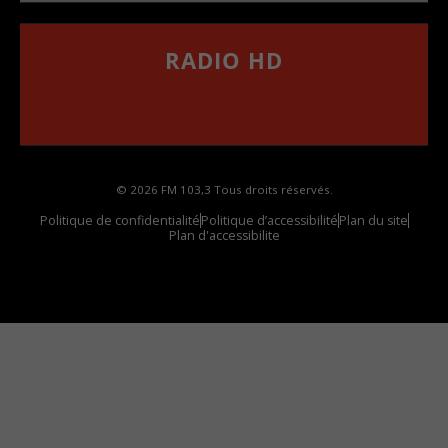
RADIO HD
••••••••••••••••••
Comment synthoniser la fréquence HD dans
votre voiture
© 2026 FM 103,3 Tous droits réservés.
Politique de confidentialité
Politique d’accessibilité
Plan du site
Plan d'accessibilite