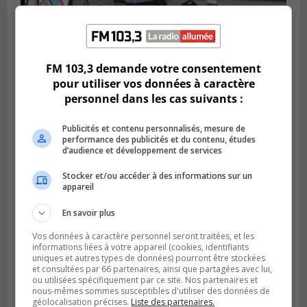
Publié le 6 juillet 2026 à 11h18
FM 103,3 demande votre consentement
Climat Québec dévoile deux candidats
pour utiliser vos données à caractère
pour l’Agglomération
personnel dans les cas suivants :
Publicités et contenu personnalisés, mesure de
performance des publicités et du contenu, études
d’audience et développement de services
Stocker et/ou accéder à des informations sur un
appareil
En savoir plus
Vos données à caractère personnel seront traitées, et les
informations liées à votre appareil (cookies, identifiants
uniques et autres types de données) pourront être stockées
et consultées par 66 partenaires, ainsi que partagées avec lui,
Publié le 6 juillet 2026 à 09h33
ou utilisées spécifiquement par ce site. Nos partenaires et
Longueuil conclue un contrat pour
nous-mêmes sommes susceptibles d'utiliser des données de
valoriser des cendres d’incinération
géolocalisation précises.
Liste des partenaires.