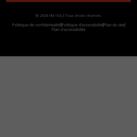
© 2026 FM 103,3 Tous droits réservés.
Politique de confidentialité
Politique d’accessibilité
Plan du site
Plan d'accessibilite
Comment installer notre vignette sur votre
appareil mobile