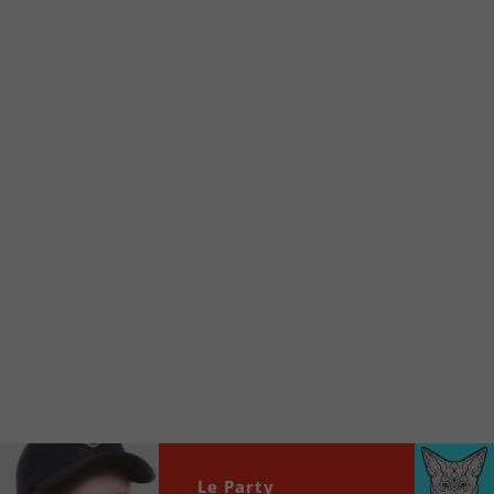
d’accueil rapidement.
Voici la procédure ;)
À partir de votre téléphone, allez sur le site
internet de la Radio allumée au
www.fm1033.ca
Ensuite cliquez sur l’icône situé au bas de
votre écran
(celui qui représente un carré incluant une
flèche dirigé vers le haut)
Cliquez maintenant sur l’option Ajouter sur
l’écran d’accueil et vous verrez apparaître le
logo du FM 103,3
Faites Enregistrer en haut à droite.
Et voilà! Toutes les infos et l’écoute de votre radio
locale vous sont maintenant accessibles en un clic!
Audio
Le Party